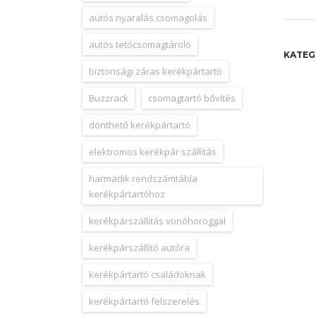
autós nyaralás csomagolás
autós tetőcsomagtároló
KATEG
biztonsági záras kerékpártartó
Buzzrack
csomagtartó bővítés
dönthető kerékpártartó
elektromos kerékpár szállítás
harmadik rendszámtábla
kerékpártartóhoz
kerékpárszállítás vonóhoroggal
kerékpárszállító autóra
kerékpártartó családoknak
kerékpártartó felszerelés