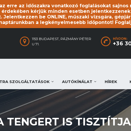
, az erre az időszakra vonatkozó foglalásokat sajno
 érdekében kérjük minden esetben jelentkezzenek be
. Jelentkezzen be ONLINE, műszaki vizsgára, gépjár
 naptárunkban a legkényelmesebb időpontot! Foglal
1153 BUDAPEST, PÁZMÁNY PÉTER
HÍVJON:
+36 3
U 71.
TRA SZOLGÁLTATÁSOK
AUTÓKÍNÁLAT
HÍREK
A TENGERT IS TISZTÍTJA