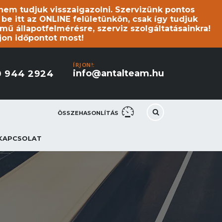
s nem tudjuk visszaigazolni. Szervizünk pontos
 itt az ONLINE felületünkön, csak így tudjuk
mű állapotfelmérésre, szerviz szolgáltatásainkra!
jon időpontot most!
ÍRJON!:
info@antalteam.hu
0 944 2924
ÖSSZEHASONLÍTÁS
KAPCSOLAT