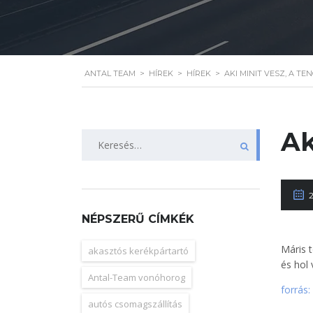
ANTAL TEAM
>
HÍREK
>
HÍREK
>
AKI MINIT VESZ, A TEN
Ak
Keresés:
NÉPSZERŰ CÍMKÉK
Máris 
akasztós kerékpártartó
és hol
Antal-Team vonóhorog
forrás:
autós csomagszállítás