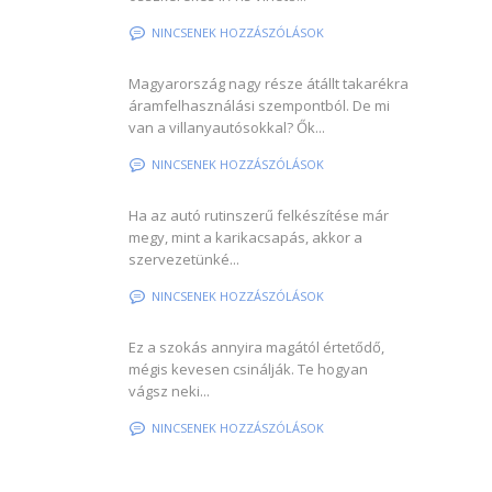
NINCSENEK HOZZÁSZÓLÁSOK
Magyarország nagy része átállt takarékra
áramfelhasználási szempontból. De mi
van a villanyautósokkal? Ők...
NINCSENEK HOZZÁSZÓLÁSOK
Ha az autó rutinszerű felkészítése már
megy, mint a karikacsapás, akkor a
szervezetünké...
NINCSENEK HOZZÁSZÓLÁSOK
Ez a szokás annyira magától értetődő,
mégis kevesen csinálják. Te hogyan
vágsz neki...
NINCSENEK HOZZÁSZÓLÁSOK