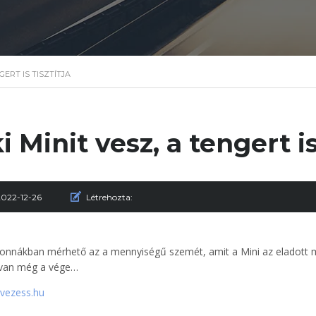
GERT IS TISZTÍTJA
i Minit vesz, a tengert is
2022-12-26
Létrehozta:
tonnákban mérhető az a mennyiségű szemét, amit a Mini az eladott mo
 van még a vége…
 vezess.hu