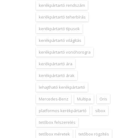
kerékpártartó rendszám
kerékpártartó teherbírás
kerékpártartó típusok
kerékpártartó világítás
kerékpártartó vonóhorogra
kerékpártartó ára
kerékpártartó árak
lehajtható kerékpártartó
Mercedes-Benz
Multipa
Oris
platformos kerékpártartó
síbox
tetőbox felszerelés
tetőbox méretek
tetőbox rögzítés