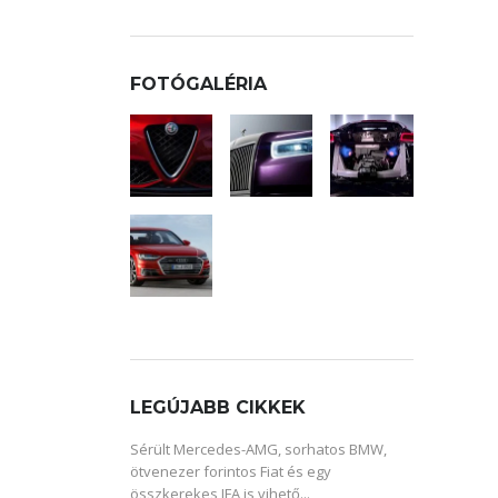
FOTÓGALÉRIA
LEGÚJABB CIKKEK
Sérült Mercedes-AMG, sorhatos BMW,
ötvenezer forintos Fiat és egy
összkerekes IFA is vihető...