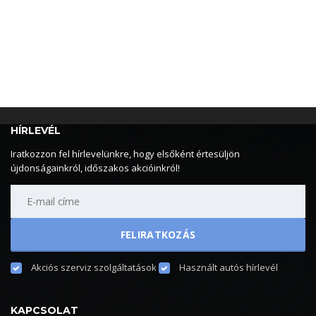
HÍRLEVÉL
Iratkozzon fel hírlevelünkre, hogy elsőként értesüljön
újdonságainkról, időszakos akcióinkról!
Akciós szerviz szolgáltatások
Használt autós hírlevél
KAPCSOLAT