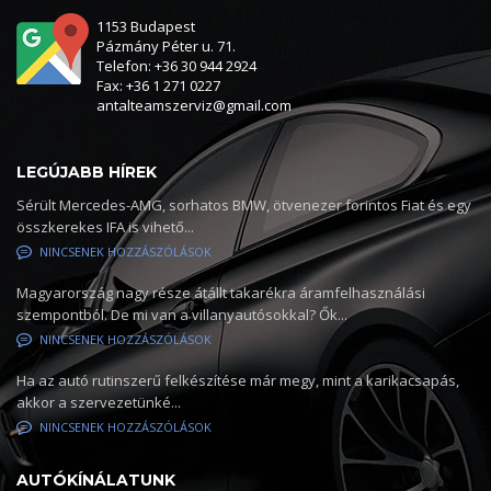
1153 Budapest
Pázmány Péter u. 71.
Telefon: +36 30 944 2924
Fax: +36 1 271 0227
antalteamszerviz@gmail.com
LEGÚJABB HÍREK
Sérült Mercedes-AMG, sorhatos BMW, ötvenezer forintos Fiat és egy
összkerekes IFA is vihető...
NINCSENEK HOZZÁSZÓLÁSOK
Magyarország nagy része átállt takarékra áramfelhasználási
szempontból. De mi van a villanyautósokkal? Ők...
NINCSENEK HOZZÁSZÓLÁSOK
Ha az autó rutinszerű felkészítése már megy, mint a karikacsapás,
akkor a szervezetünké...
NINCSENEK HOZZÁSZÓLÁSOK
AUTÓKÍNÁLATUNK