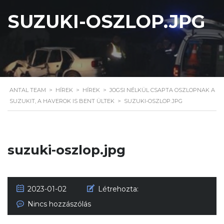
SUZUKI-OSZLOP.JPG
ANTAL TEAM
>
HÍREK
>
HÍREK
>
JOGSI NÉLKÜL CSAPTA OSZLOPNAK A
SUZUKIT, A HAVEROK IS BENT ÜLTEK
>
SUZUKI-OSZLOP.JPG
suzuki-oszlop.jpg
2023-01-02
Létrehozta:
Nincs hozzászólás