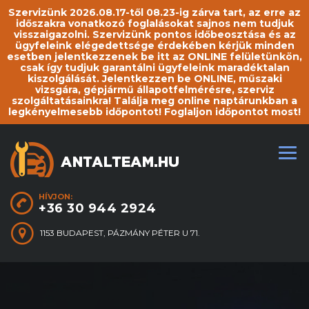
Szervizünk 2026.08.17-től 08.23-ig zárva tart, az erre az
időszakra vonatkozó foglalásokat sajnos nem tudjuk
visszaigazolni. Szervizünk pontos időbeosztása és az
ügyfeleink elégedettsége érdekében kérjük minden
esetben jelentkezzenek be itt az ONLINE felületünkön,
csak így tudjuk garantálni ügyfeleink maradéktalan
kiszolgálását. Jelentkezzen be ONLINE, műszaki
vizsgára, gépjármű állapotfelmérésre, szerviz
szolgáltatásainkra! Találja meg online naptárunkban a
legkényelmesebb időpontot! Foglaljon időpontot most!
HÍVJON:
+36 30 944 2924
1153 BUDAPEST, PÁZMÁNY PÉTER U 71.