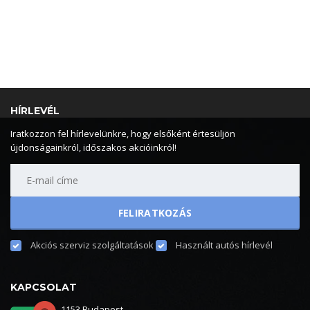
HÍRLEVÉL
Iratkozzon fel hírlevelünkre, hogy elsőként értesüljön
újdonságainkról, időszakos akcióinkról!
Akciós szerviz szolgáltatások
Használt autós hírlevél
KAPCSOLAT
1153 Budapest