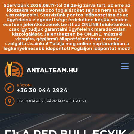
Szervizünk 2026.08.17-től 08.23-ig zárva tart, az erre az
időszakra vonatkozó foglalásokat sajnos nem tudjuk
visszaigazolni. Szervizünk pontos időbeosztása és az
ügyfeleink elégedettsége érdekében kérjük minden
esetben jelentkezzenek be itt az ONLINE felületünkön,
csak így tudjuk garantálni ügyfeleink maradéktalan
kiszolgálását. Jelentkezzen be ONLINE, műszaki
vizsgára, gépjármű állapotfelmérésre, szerviz
szolgáltatásainkra! Találja meg online naptárunkban a
legkényelmesebb időpontot! Foglaljon időpontot most!
HÍVJON:
+36 30 944 2924
1153 BUDAPEST, PÁZMÁNY PÉTER U 71.
F1: A RED BULL EGYIK