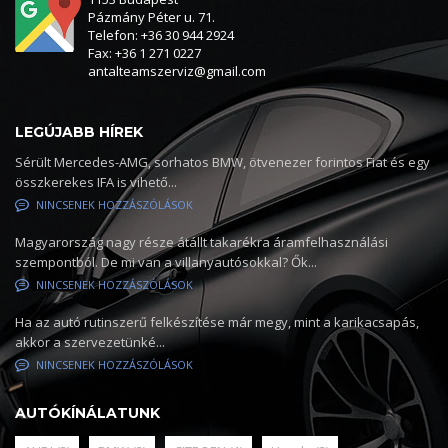
Pázmány Péter u. 71.
Telefon: +36 30 944 2924
Fax: +36 1 271 0227
antalteamszerviz@gmail.com
LEGÚJABB HÍREK
Sérült Mercedes-AMG, sorhatos BMW, ötvenezer forintos Fiat és egy
összkerekes IFA is vihető...
NINCSENEK HOZZÁSZÓLÁSOK
Magyarország nagy része átállt takarékra áramfelhasználási
szempontból. De mi van a villanyautósokkal? Ők...
NINCSENEK HOZZÁSZÓLÁSOK
Ha az autó rutinszerű felkészítése már megy, mint a karikacsapás,
akkor a szervezetünké...
NINCSENEK HOZZÁSZÓLÁSOK
AUTÓKÍNÁLATUNK