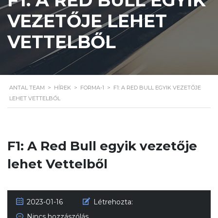
VEZETŐJE LEHET
VETTELBŐL
ANTAL TEAM
>
HÍREK
>
FORMA-1
>
F1: A RED BULL EGYIK VEZETŐJE
LEHET VETTELBŐL
F1: A Red Bull egyik vezetője
lehet Vettelből
2023-01-16
Létrehozta:
Nincs hozzászólás