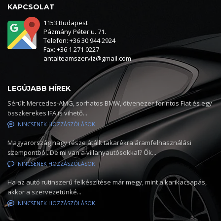
KAPCSOLAT
1153 Budapest
Pázmány Péter u. 71.
Telefon: +36 30 944 2924
Fax: +36 1 271 0227
antalteamszerviz@gmail.com
LEGÚJABB HÍREK
Sérült Mercedes-AMG, sorhatos BMW, ötvenezer forintos Fiat és egy
összkerekes IFA is vihető...
NINCSENEK HOZZÁSZÓLÁSOK
Magyarország nagy része átállt takarékra áramfelhasználási
szempontból. De mi van a villanyautósokkal? Ők...
NINCSENEK HOZZÁSZÓLÁSOK
Ha az autó rutinszerű felkészítése már megy, mint a karikacsapás,
akkor a szervezetünké...
NINCSENEK HOZZÁSZÓLÁSOK