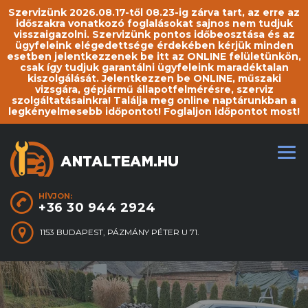
Szervizünk 2026.08.17-től 08.23-ig zárva tart, az erre az
időszakra vonatkozó foglalásokat sajnos nem tudjuk
visszaigazolni. Szervizünk pontos időbeosztása és az
ügyfeleink elégedettsége érdekében kérjük minden
esetben jelentkezzenek be itt az ONLINE felületünkön,
csak így tudjuk garantálni ügyfeleink maradéktalan
kiszolgálását. Jelentkezzen be ONLINE, műszaki
vizsgára, gépjármű állapotfelmérésre, szerviz
szolgáltatásainkra! Találja meg online naptárunkban a
legkényelmesebb időpontot! Foglaljon időpontot most!
HÍVJON:
+36 30 944 2924
1153 BUDAPEST, PÁZMÁNY PÉTER U 71.