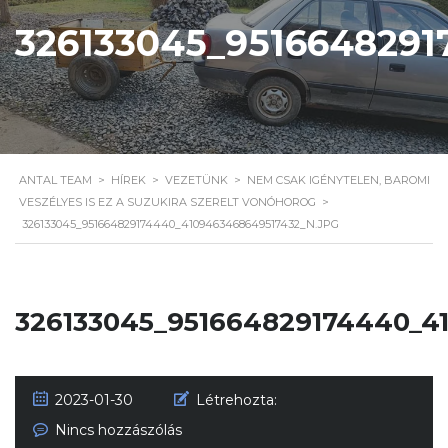
326133045_951664829
ANTAL TEAM
>
HÍREK
>
VEZETÜNK
>
NEM CSAK IGÉNYTELEN, BAROMI
VESZÉLYES IS EZ A SUZUKIRA SZERELT VONÓHOROG
>
326133045_951664829174440_4109463468649517432_N.JPG
326133045_951664829174440_4
2023-01-30
Létrehozta:
Nincs hozzászólás