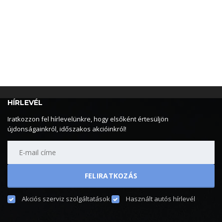
HÍRLEVÉL
Iratkozzon fel hírlevelünkre, hogy elsőként értesüljön
újdonságainkról, időszakos akcióinkról!
Akciós szerviz szolgáltatások
Használt autós hírlevél