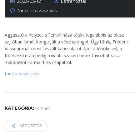
2023-03-12
Létrehozta:
Nincs hozzászólás
Aggasztó a helyzet a Ferrari háza táján, legalábbis az olasz
sajtóban ismét kongatják a vészharangot. Úgy tűnik, Frédéric
Vasseur már most feszült kapcsolatot ápol a főnökeivel, a
főtervező után pedig további szakemberek távozhatnak a
maranellói Forma-1-es csapattól.
forrás: vezess.hu
KATEGÓRIA:
Forma-1
MEGOSZTÁS