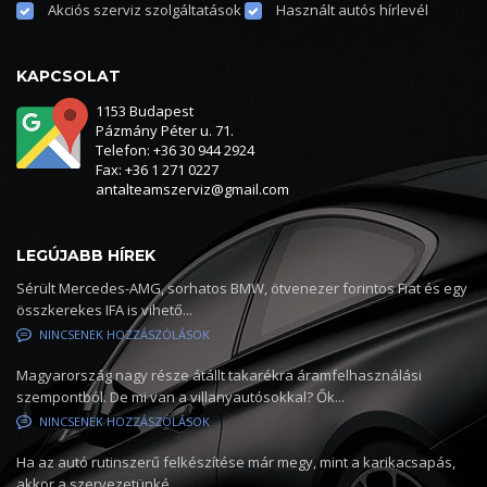
Akciós szerviz szolgáltatások
Használt autós hírlevél
KAPCSOLAT
1153 Budapest
Pázmány Péter u. 71.
Telefon: +36 30 944 2924
Fax: +36 1 271 0227
antalteamszerviz@gmail.com
LEGÚJABB HÍREK
Sérült Mercedes-AMG, sorhatos BMW, ötvenezer forintos Fiat és egy
összkerekes IFA is vihető...
NINCSENEK HOZZÁSZÓLÁSOK
Magyarország nagy része átállt takarékra áramfelhasználási
szempontból. De mi van a villanyautósokkal? Ők...
NINCSENEK HOZZÁSZÓLÁSOK
Ha az autó rutinszerű felkészítése már megy, mint a karikacsapás,
akkor a szervezetünké...