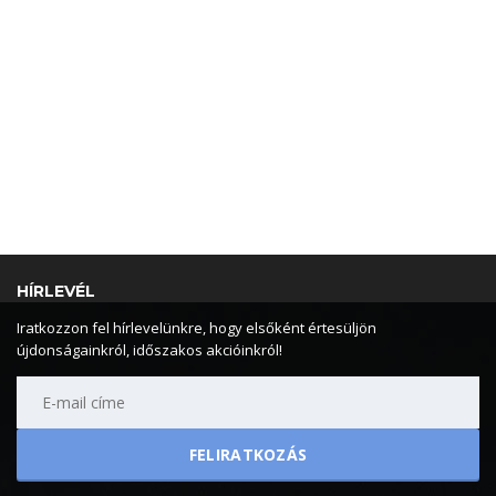
HÍRLEVÉL
Iratkozzon fel hírlevelünkre, hogy elsőként értesüljön
újdonságainkról, időszakos akcióinkról!