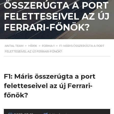
ÖSSZERÚGTA A PORT
FELETTESEIVEL AZ ÚJ
FERRARI-FŐNÖK?
ANTAL TEAM
>
HÍREK
>
FORMA-1
>
F1: MÁRIS ÖSSZERÚGTA A PORT
FELETTESEIVEL AZ ÚJ FERRARI-FŐNÖK?
F1: Máris összerúgta a port
feletteseivel az új Ferrari-
főnök?