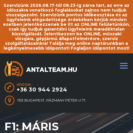
Szervizünk 2026.08.17-től 08.23-ig zárva tart, az erre az
időszakra vonatkozó foglalásokat sajnos nem tudjuk
visszaigazolni. Szervizünk pontos időbeosztása és az
ügyfeleink elégedettsége érdekében kérjük minden
esetben jelentkezzenek be itt az ONLINE felületünkön,
csak így tudjuk garantálni ügyfeleink maradéktalan
kiszolgálását. Jelentkezzen be ONLINE, műszaki
vizsgára, gépjármű állapotfelmérésre, szerviz
szolgáltatásainkra! Találja meg online naptárunkban a
legkényelmesebb időpontot! Foglaljon időpontot most!
HÍVJON:
+36 30 944 2924
1153 BUDAPEST, PÁZMÁNY PÉTER U 71.
F1: MÁRIS