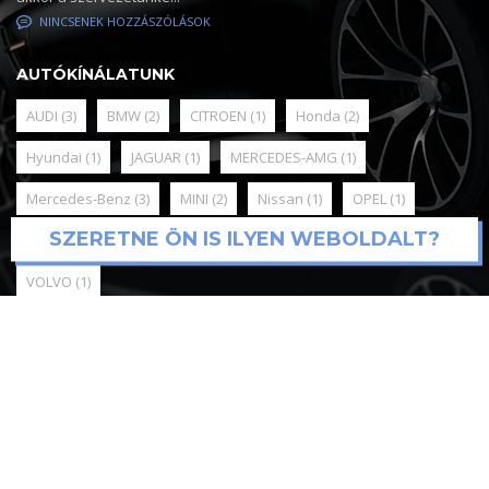
NINCSENEK HOZZÁSZÓLÁSOK
AUTÓKÍNÁLATUNK
AUDI
(3)
BMW
(2)
CITROEN
(1)
Honda
(2)
Hyundai
(1)
JAGUAR
(1)
MERCEDES-AMG
(1)
Mercedes-Benz
(3)
MINI
(2)
Nissan
(1)
OPEL
(1)
SZERETNE ÖN IS ILYEN WEBOLDALT?
RENAULT
(1)
SKODA
(3)
Toyota
(3)
Volkswagen
(3)
VOLVO
(1)
© 2025
Mediadigital webfejlesztés és support
Online Marketing,
Google Ads, Meta kampánykezelés / Kónya Attila / tel:+36209590451
Minden jog fenntartva. Antal Team Kft.