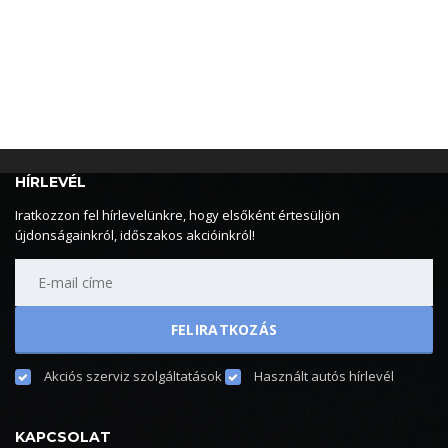
HÍRLEVÉL
Iratkozzon fel hírlevelünkre, hogy elsőként értesüljön
újdonságainkról, időszakos akcióinkról!
Akciós szerviz szolgáltatások
Használt autós hírlevél
KAPCSOLAT