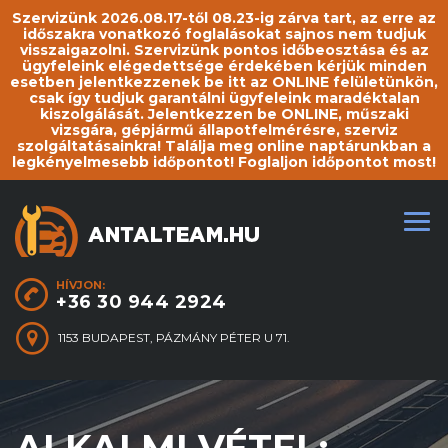
Szervizünk 2026.08.17-től 08.23-ig zárva tart, az erre az
időszakra vonatkozó foglalásokat sajnos nem tudjuk
visszaigazolni. Szervizünk pontos időbeosztása és az
ügyfeleink elégedettsége érdekében kérjük minden
esetben jelentkezzenek be itt az ONLINE felületünkön,
csak így tudjuk garantálni ügyfeleink maradéktalan
kiszolgálását. Jelentkezzen be ONLINE, műszaki
vizsgára, gépjármű állapotfelmérésre, szerviz
szolgáltatásainkra! Találja meg online naptárunkban a
legkényelmesebb időpontot! Foglaljon időpontot most!
HÍVJON:
+36 30 944 2924
1153 BUDAPEST, PÁZMÁNY PÉTER U 71.
ALKALMI VÉTEL: