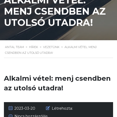
MENJ CSENDBEN AZ
UTOLSÓ UTADRA!
ANTAL TEAM
>
HÍREK
>
VEZETÜNK
>
ALKALMI VÉTEL: MENJ
CSENDBEN AZ UTOLSÓ UTADRA!
Alkalmi vétel: menj csendben
az utolsó utadra!
2023-03-20
Létrehozta:
Nincs hozzászólás