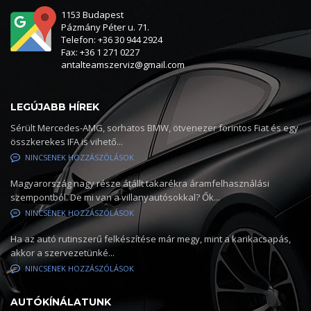
1153 Budapest
Pázmány Péter u. 71.
Telefon: +36 30 944 2924
Fax: +36 1 271 0227
antalteamszerviz@gmail.com
LEGÚJABB HÍREK
Sérült Mercedes-AMG, sorhatos BMW, ötvenezer forintos Fiat és egy
összkerekes IFA is vihető...
NINCSENEK HOZZÁSZÓLÁSOK
Magyarország nagy része átállt takarékra áramfelhasználási
szempontból. De mi van a villanyautósokkal? Ők...
NINCSENEK HOZZÁSZÓLÁSOK
Ha az autó rutinszerű felkészítése már megy, mint a karikacsapás,
akkor a szervezetünké...
NINCSENEK HOZZÁSZÓLÁSOK
AUTÓKÍNÁLATUNK