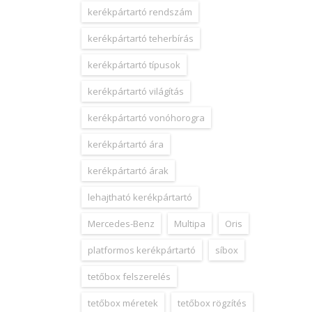
kerékpártartó rendszám
kerékpártartó teherbírás
kerékpártartó típusok
kerékpártartó világítás
kerékpártartó vonóhorogra
kerékpártartó ára
kerékpártartó árak
lehajtható kerékpártartó
Mercedes-Benz
Multipa
Oris
platformos kerékpártartó
síbox
tetőbox felszerelés
tetőbox méretek
tetőbox rögzítés