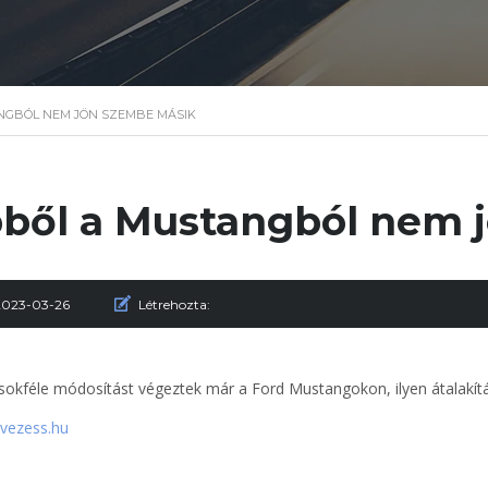
NGBÓL NEM JÖN SZEMBE MÁSIK
ből a Mustangból nem 
2023-03-26
Létrehozta:
sokféle módosítást végeztek már a Ford Mustangokon, ilyen átalakítá
 vezess.hu