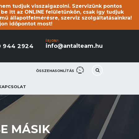
s nem tudjuk visszaigazolni. Szervizünk pontos
 itt az ONLINE felületünkön, csak így tudjuk
mű állapotfelmérésre, szerviz szolgáltatásainkra!
jon időpontot most!
ÍRJON!:
info@antalteam.hu
0 944 2924
ÖSSZEHASONLÍTÁS
KAPCSOLAT
E MÁSIK