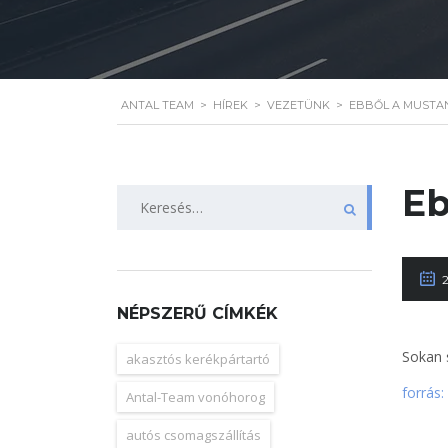
ANTAL TEAM
>
HÍREK
>
VEZETÜNK
>
EBBŐL A MUSTA
Eb
Keresés:
NÉPSZERŰ CÍMKÉK
Sokan 
akasztós kerékpártartó
forrás:
Antal-Team vonóhorog
autós csomagszállítás