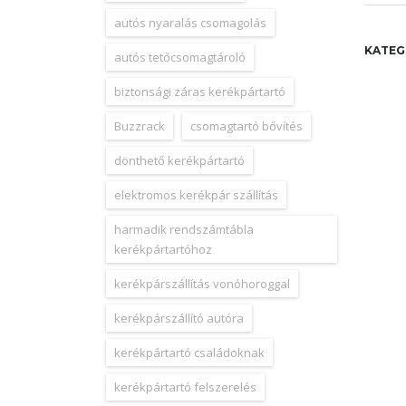
autós nyaralás csomagolás
KATEG
autós tetőcsomagtároló
biztonsági záras kerékpártartó
Buzzrack
csomagtartó bővítés
dönthető kerékpártartó
elektromos kerékpár szállítás
harmadik rendszámtábla
kerékpártartóhoz
kerékpárszállítás vonóhoroggal
kerékpárszállító autóra
kerékpártartó családoknak
kerékpártartó felszerelés