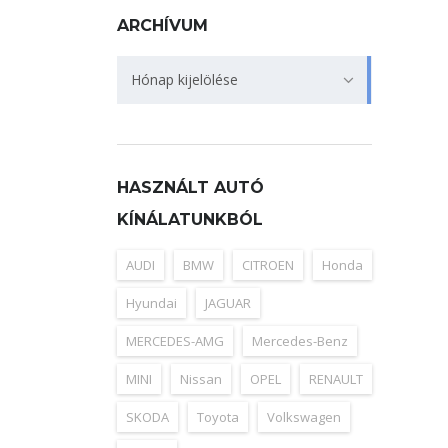
ARCHÍVUM
Archívum
Hónap kijelölése
HASZNÁLT AUTÓ
KÍNÁLATUNKBÓL
AUDI
BMW
CITROEN
Honda
Hyundai
JAGUAR
MERCEDES-AMG
Mercedes-Benz
MINI
Nissan
OPEL
RENAULT
SKODA
Toyota
Volkswagen