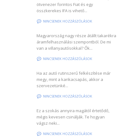
ötvenezer forintos Fiat és egy
összkerekes IFA is vihető...
NINCSENEK HOZZÁSZÓLÁSOK
Magyarország nagy része átállt takarékra
áramfelhasználási szempontból. De mi
van a villanyautósokkal? Ők...
NINCSENEK HOZZÁSZÓLÁSOK
Ha az autó rutinszerű felkészítése már
megy, mint a karikacsapás, akkor a
szervezetünké...
NINCSENEK HOZZÁSZÓLÁSOK
Ez a szokás annyira magától értetődő,
mégis kevesen csinálják. Te hogyan
vágsz neki...
NINCSENEK HOZZÁSZÓLÁSOK