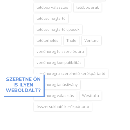
tetőbox választás
tetőbox árak
tetőcsomagtartó
tetőcsomagtartó típusok
tetőterhelés
Thule
Venturo
vonóhorog felszerelés ára
vonóhorog kompatibilitás
vonóhorogra szerelhető kerékpártartó
SZERETNE ÖN
vonóhorog tanúsítvány
IS ILYEN
WEBOLDALT?
vonóhorog választás
Westfalia
összecsukható kerékpártartó