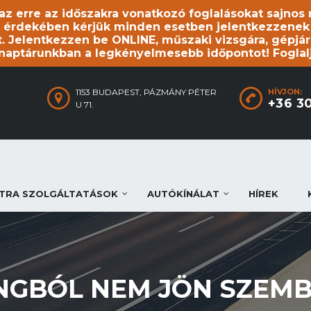
, az erre az időszakra vonatkozó foglalásokat sajno
 érdekében kérjük minden esetben jelentkezzenek be
. Jelentkezzen be ONLINE, műszaki vizsgára, gépjár
 naptárunkban a legkényelmesebb időpontot! Foglal
1153 BUDAPEST, PÁZMÁNY PÉTER
HÍVJON:
+36 3
U 71.
TRA SZOLGÁLTATÁSOK
AUTÓKÍNÁLAT
HÍREK
NGBÓL NEM JÖN SZEMB