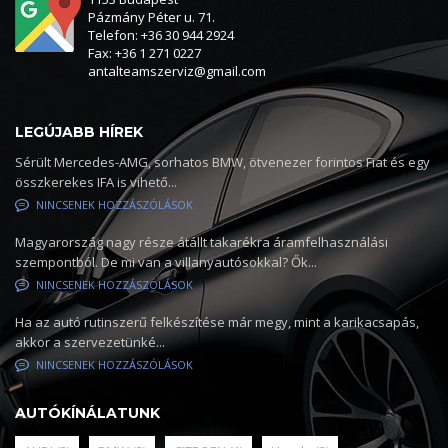
Pázmány Péter u. 71.
Telefon: +36 30 944 2924
Fax: +36 1 271 0227
antalteamszerviz@gmail.com
LEGÚJABB HÍREK
Sérült Mercedes-AMG, sorhatos BMW, ötvenezer forintos Fiat és egy
összkerekes IFA is vihető...
NINCSENEK HOZZÁSZÓLÁSOK
Magyarország nagy része átállt takarékra áramfelhasználási
szempontból. De mi van a villanyautósokkal? Ők...
NINCSENEK HOZZÁSZÓLÁSOK
Ha az autó rutinszerű felkészítése már megy, mint a karikacsapás,
akkor a szervezetünké...
NINCSENEK HOZZÁSZÓLÁSOK
AUTÓKÍNÁLATUNK