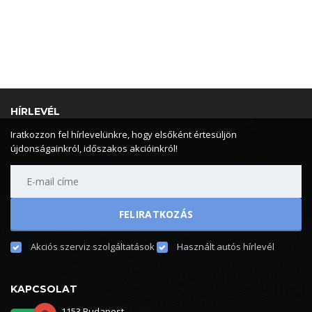
HÍRLEVÉL
Iratkozzon fel hírlevelünkre, hogy elsőként értesüljön
újdonságainkról, időszakos akcióinkról!
Akciós szerviz szolgáltatások
Használt autós hírlevél
KAPCSOLAT
1153 Budapest