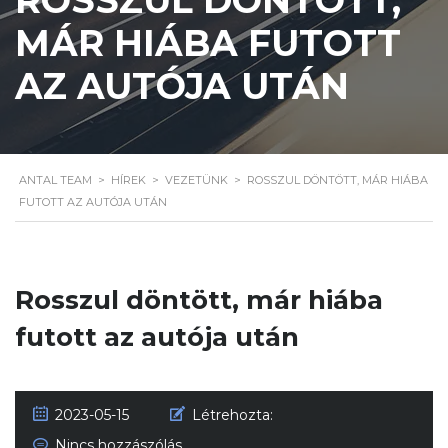
MÁR HIÁBA FUTOTT
AZ AUTÓJA UTÁN
ANTAL TEAM
>
HÍREK
>
VEZETÜNK
>
ROSSZUL DÖNTÖTT, MÁR HIÁBA
FUTOTT AZ AUTÓJA UTÁN
Rosszul döntött, már hiába
futott az autója után
2023-05-15
Létrehozta:
Nincs hozzászólás