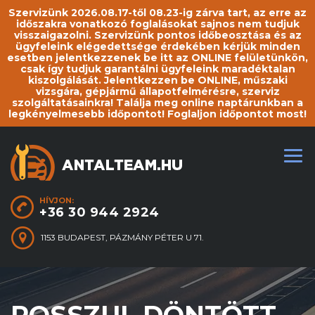
Szervizünk 2026.08.17-től 08.23-ig zárva tart, az erre az
időszakra vonatkozó foglalásokat sajnos nem tudjuk
visszaigazolni. Szervizünk pontos időbeosztása és az
ügyfeleink elégedettsége érdekében kérjük minden
esetben jelentkezzenek be itt az ONLINE felületünkön,
csak így tudjuk garantálni ügyfeleink maradéktalan
kiszolgálását. Jelentkezzen be ONLINE, műszaki
vizsgára, gépjármű állapotfelmérésre, szerviz
szolgáltatásainkra! Találja meg online naptárunkban a
legkényelmesebb időpontot! Foglaljon időpontot most!
HÍVJON:
+36 30 944 2924
1153 BUDAPEST, PÁZMÁNY PÉTER U 71.
ROSSZUL DÖNTÖTT,