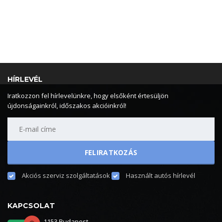
HÍRLEVÉL
Iratkozzon fel hírlevelünkre, hogy elsőként értesüljön
újdonságainkról, időszakos akcióinkról!
Akciós szerviz szolgáltatások
Használt autós hírlevél
KAPCSOLAT
1153 Budapest