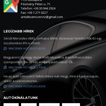
Pázmány Péter u. 71.
Telefon: +36 30 944 2924
Fax: +36 1 271 0227
antalteamszerviz@gmail.com
LEGÚJABB HÍREK
Sérült Mercedes-AMG, sorhatos BMW, ötvenezer forintos Fiat és egy
összkerekes IFA is vihető...
NINCSENEK HOZZÁSZÓLÁSOK
Magyarország nagy része átállt takarékra áramfelhasználási
szempontból. De mi van a villanyautósokkal? Ők...
NINCSENEK HOZZÁSZÓLÁSOK
Ha az autó rutinszerű felkészítése már megy, mint a karikacsapás,
akkor a szervezetünké...
NINCSENEK HOZZÁSZÓLÁSOK
AUTÓKÍNÁLATUNK