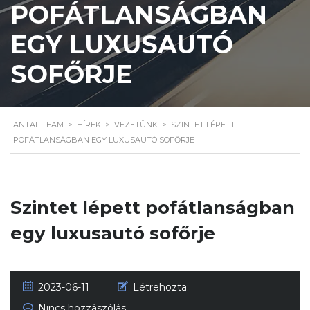
POFÁTLANSÁGBAN
EGY LUXUSAUTÓ
SOFŐRJE
ANTAL TEAM
>
HÍREK
>
VEZETÜNK
>
SZINTET LÉPETT
POFÁTLANSÁGBAN EGY LUXUSAUTÓ SOFŐRJE
Szintet lépett pofátlanságban
egy luxusautó sofőrje
2023-06-11
Létrehozta:
Nincs hozzászólás