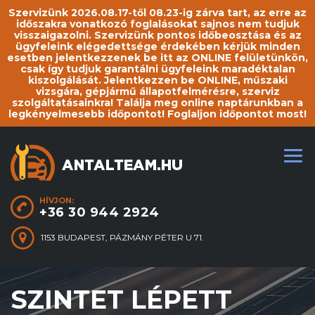
Szervizünk 2026.08.17-től 08.23-ig zárva tart, az erre az
időszakra vonatkozó foglalásokat sajnos nem tudjuk
visszaigazolni. Szervizünk pontos időbeosztása és az
ügyfeleink elégedettsége érdekében kérjük minden
esetben jelentkezzenek be itt az ONLINE felületünkön,
csak így tudjuk garantálni ügyfeleink maradéktalan
kiszolgálását. Jelentkezzen be ONLINE, műszaki
vizsgára, gépjármű állapotfelmérésre, szerviz
szolgáltatásainkra! Találja meg online naptárunkban a
legkényelmesebb időpontot! Foglaljon időpontot most!
HÍVJON:
+36 30 944 2924
1153 BUDAPEST, PÁZMÁNY PÉTER U 71.
SZINTET LÉPETT