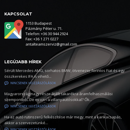
KAPCSOLAT
1153 Budapest
Pázmány Péter u. 71.
Telefon: +36 30 944 2924
Fax: +36 1 271 0227
antalteamszerviz@gmail.com
LEGÚJABB HÍREK
Sérült Mercedes-AMG, sorhatos BMW, ötvenezer forintos Fiat és egy
összkerekes IFA is vihető...
NINCSENEK HOZZÁSZÓLÁSOK
Magyarország nagy része átállt takarékra áramfelhasználási
szempontból. De mi van a villanyautósokkal? Ők...
NINCSENEK HOZZÁSZÓLÁSOK
Ha az autó rutinszerű felkészítése már megy, mint a karikacsapás,
akkor a szervezetünké...
NINCSENEK HOZZÁSZÓLÁSOK