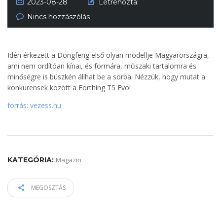
2023-08-28
Létrehozta:
Nincs hozzászólás
Idén érkezett a Dongfeng első olyan modellje Magyarországra,
ami nem ordítóan kínai, és formára, műszaki tartalomra és
minőségre is büszkén állhat be a sorba. Nézzük, hogy mutat a
konkurensek között a Forthing T5 Evo!
forrás: vezess.hu
KATEGÓRIA:
Magazin
MEGOSZTÁS