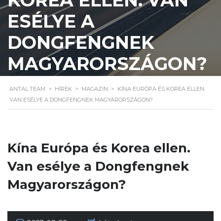
ESÉLYE A
DONGFENGNEK
MAGYARORSZÁGON?
ANTAL TEAM
>
HÍREK
>
MAGAZIN
>
KÍNA EURÓPA ÉS KOREA ELLEN.
VAN ESÉLYE A DONGFENGNEK MAGYARORSZÁGON?
Kína Európa és Korea ellen.
Van esélye a Dongfengnek
Magyarországon?