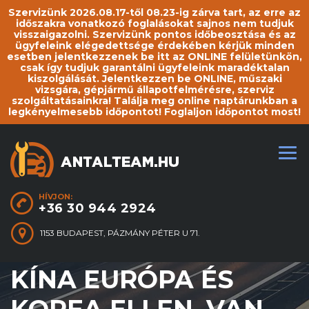
Szervizünk 2026.08.17-től 08.23-ig zárva tart, az erre az
időszakra vonatkozó foglalásokat sajnos nem tudjuk
visszaigazolni. Szervizünk pontos időbeosztása és az
ügyfeleink elégedettsége érdekében kérjük minden
esetben jelentkezzenek be itt az ONLINE felületünkön,
csak így tudjuk garantálni ügyfeleink maradéktalan
kiszolgálását. Jelentkezzen be ONLINE, műszaki
vizsgára, gépjármű állapotfelmérésre, szerviz
szolgáltatásainkra! Találja meg online naptárunkban a
legkényelmesebb időpontot! Foglaljon időpontot most!
HÍVJON:
+36 30 944 2924
1153 BUDAPEST, PÁZMÁNY PÉTER U 71.
KÍNA EURÓPA ÉS
KOREA ELLEN. VAN