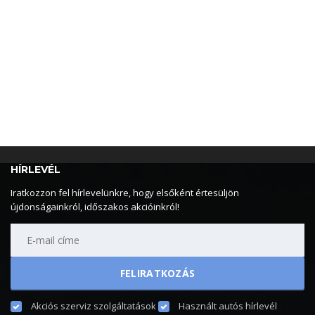
HÍRLEVÉL
Iratkozzon fel hírlevelünkre, hogy elsőként értesüljön
újdonságainkról, időszakos akcióinkról!
Akciós szerviz szolgáltatások
Használt autós hírlevél