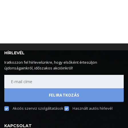
HÍRLEVÉL
Iratkozzon fel hírlevelünkre, hogy elsőként értesüljön
újdonságainkról, időszakos akcióinkról!
Akciós szerviz szolgáltatások
Használt autós hírlevél
KAPCSOLAT