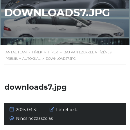
DOWNLOADS7.JPG
ANTAL TEAM
>
HÍREK
>
HÍREK
>
BAJ VAN EZEKKEL A TÍZÉVES
PRÉMIUM AUTÓKKAL
>
DOWNLOADS7.JPG
downloads7.jpg
2025-03-31
Létrehozta:
Nincs hozzászólás