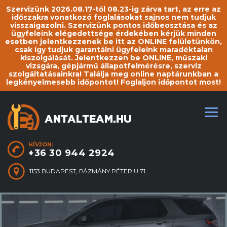
Szervizünk 2026.08.17-től 08.23-ig zárva tart, az erre az
időszakra vonatkozó foglalásokat sajnos nem tudjuk
visszaigazolni. Szervizünk pontos időbeosztása és az
ügyfeleink elégedettsége érdekében kérjük minden
esetben jelentkezzenek be itt az ONLINE felületünkön,
csak így tudjuk garantálni ügyfeleink maradéktalan
kiszolgálását. Jelentkezzen be ONLINE, műszaki
vizsgára, gépjármű állapotfelmérésre, szerviz
szolgáltatásainkra! Találja meg online naptárunkban a
legkényelmesebb időpontot! Foglaljon időpontot most!
HÍVJON:
+36 30 944 2924
1153 BUDAPEST, PÁZMÁNY PÉTER U 71.