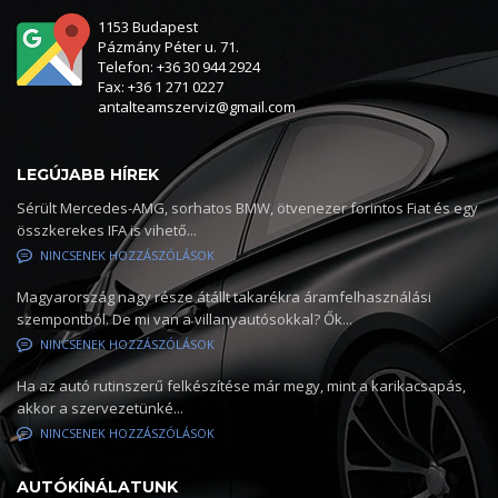
1153 Budapest
Pázmány Péter u. 71.
Telefon: +36 30 944 2924
Fax: +36 1 271 0227
antalteamszerviz@gmail.com
LEGÚJABB HÍREK
Sérült Mercedes-AMG, sorhatos BMW, ötvenezer forintos Fiat és egy
összkerekes IFA is vihető...
NINCSENEK HOZZÁSZÓLÁSOK
Magyarország nagy része átállt takarékra áramfelhasználási
szempontból. De mi van a villanyautósokkal? Ők...
NINCSENEK HOZZÁSZÓLÁSOK
Ha az autó rutinszerű felkészítése már megy, mint a karikacsapás,
akkor a szervezetünké...
NINCSENEK HOZZÁSZÓLÁSOK
AUTÓKÍNÁLATUNK