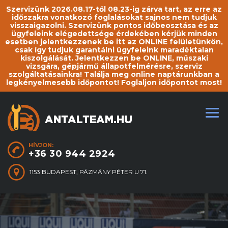
Szervizünk 2026.08.17-től 08.23-ig zárva tart, az erre az
időszakra vonatkozó foglalásokat sajnos nem tudjuk
visszaigazolni. Szervizünk pontos időbeosztása és az
ügyfeleink elégedettsége érdekében kérjük minden
esetben jelentkezzenek be itt az ONLINE felületünkön,
csak így tudjuk garantálni ügyfeleink maradéktalan
kiszolgálását. Jelentkezzen be ONLINE, műszaki
vizsgára, gépjármű állapotfelmérésre, szerviz
szolgáltatásainkra! Találja meg online naptárunkban a
legkényelmesebb időpontot! Foglaljon időpontot most!
HÍVJON:
+36 30 944 2924
1153 BUDAPEST, PÁZMÁNY PÉTER U 71.