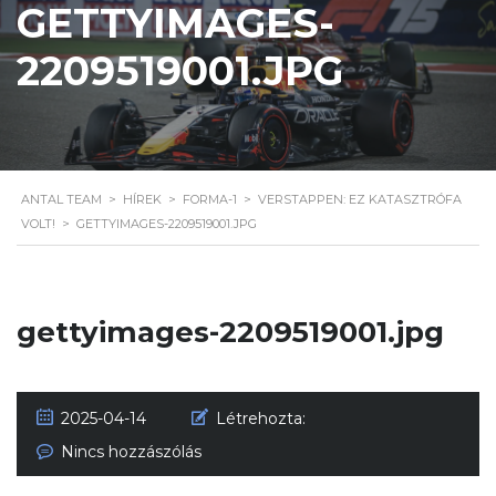
GETTYIMAGES-
2209519001.JPG
ANTAL TEAM
>
HÍREK
>
FORMA-1
>
VERSTAPPEN: EZ KATASZTRÓFA
VOLT!
>
GETTYIMAGES-2209519001.JPG
gettyimages-2209519001.jpg
2025-04-14
Létrehozta:
Nincs hozzászólás