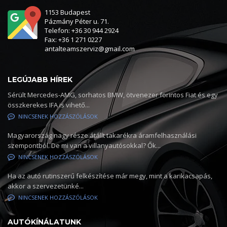
1153 Budapest
Pázmány Péter u. 71.
Telefon: +36 30 944 2924
Fax: +36 1 271 0227
antalteamszerviz@gmail.com
LEGÚJABB HÍREK
Sérült Mercedes-AMG, sorhatos BMW, ötvenezer forintos Fiat és egy
összkerekes IFA is vihető...
NINCSENEK HOZZÁSZÓLÁSOK
Magyarország nagy része átállt takarékra áramfelhasználási
szempontból. De mi van a villanyautósokkal? Ők...
NINCSENEK HOZZÁSZÓLÁSOK
Ha az autó rutinszerű felkészítése már megy, mint a karikacsapás,
akkor a szervezetünké...
NINCSENEK HOZZÁSZÓLÁSOK
AUTÓKÍNÁLATUNK