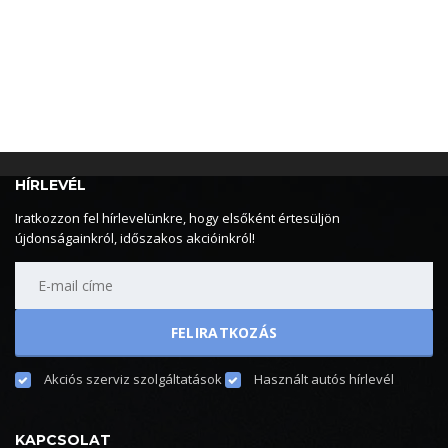
HÍRLEVÉL
Iratkozzon fel hírlevelünkre, hogy elsőként értesüljön
újdonságainkról, időszakos akcióinkról!
Akciós szerviz szolgáltatások
Használt autós hírlevél
KAPCSOLAT