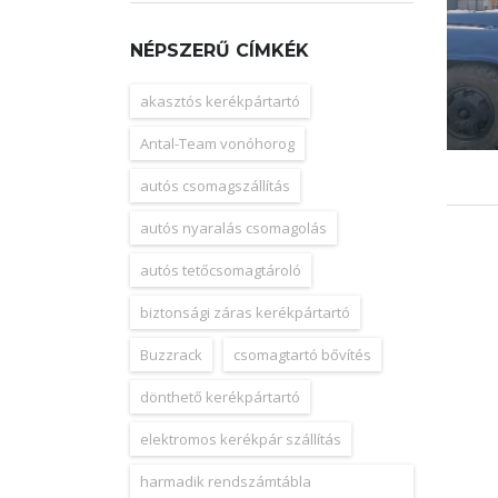
NÉPSZERŰ CÍMKÉK
akasztós kerékpártartó
Antal-Team vonóhorog
autós csomagszállítás
autós nyaralás csomagolás
autós tetőcsomagtároló
biztonsági záras kerékpártartó
Buzzrack
csomagtartó bővítés
dönthető kerékpártartó
elektromos kerékpár szállítás
harmadik rendszámtábla