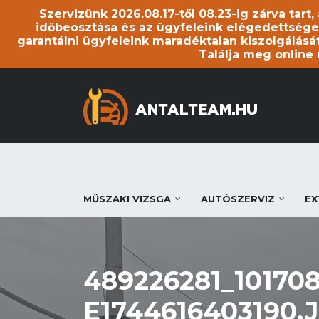
Szervizünk 2026.08.17-től 08.23-ig zárva tart
időbeosztása és az ügyfeleink elégedettsége
garantálni ügyfeleink maradéktalan kiszolgálását
Találja meg online
MŰSZAKI VIZSGA
AUTÓSZERVIZ
EX
489226281_10170
E1744616403190.