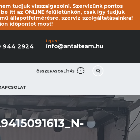
s nem tudjuk visszaigazolni. Szervizünk pontos
 itt az ONLINE felületünkön, csak így tudjuk
mű állapotfelmérésre, szerviz szolgáltatásainkra!
jon időpontot most!
ÍRJON!:
info@antalteam.hu
0 944 2924
ÖSSZEHASONLÍTÁS
KAPCSOLAT
9415091613_N-