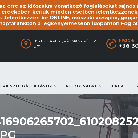
, az erre az időszakra vonatkozó foglalásokat sajno
 érdekében kérjük minden esetben jelentkezzenek be
. Jelentkezzen be ONLINE, műszaki vizsgára, gépjár
 naptárunkban a legkényelmesebb időpontot! Foglal
1153 BUDAPEST, PÁZMÁNY PÉTER
HÍVJON:
+36 3
U 71.
TRA SZOLGÁLTATÁSOK
AUTÓKÍNÁLAT
HÍREK
816906265702_610208252
JPG