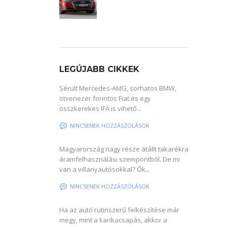
LEGÚJABB CIKKEK
Sérült Mercedes-AMG, sorhatos BMW,
ötvenezer forintos Fiat és egy
összkerekes IFA is vihető...
NINCSENEK HOZZÁSZÓLÁSOK
Magyarország nagy része átállt takarékra
áramfelhasználási szempontból. De mi
van a villanyautósokkal? Ők...
NINCSENEK HOZZÁSZÓLÁSOK
Ha az autó rutinszerű felkészítése már
megy, mint a karikacsapás, akkor a