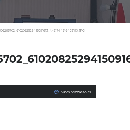
6906265702_6102082529415091613_N-E1744616403190.JPG
5702_61020825294150916
Nincs hozzászólás