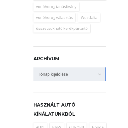
vonóhorog tanúsítvány
vonóhorog választás
Westfalia
összecsukható kerékpártartó
ARCHÍVUM
Archívum
Hónap kijelölése
HASZNÁLT AUTÓ
KÍNÁLATUNKBÓL
AUDI
BMW
CITROEN
Honda