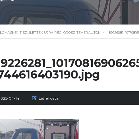
LOMÁSKÉNT SZÜLETTEK ÚJRA RÉGI OROSZ TEHERAUTÓK
>
489226281_1017081
9226281_1017081690626
744616403190.jpg
2025-04-14
Létrehozta: