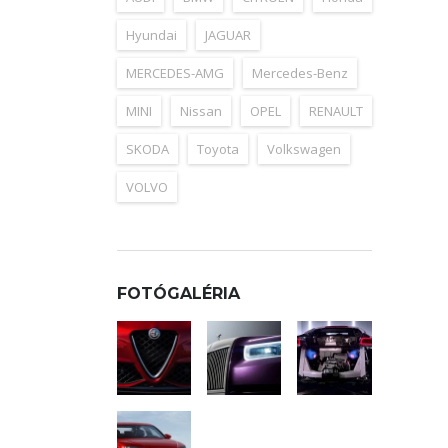
Hyundai
JAGUAR
MERCEDES-AMG
Mercedes-Benz
MINI
Nissan
OPEL
RENAULT
SKODA
Toyota
Volkswagen
VOLVO
FOTÓGALÉRIA