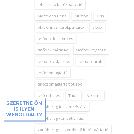
lehajtható kerékpártartó
Mercedes-Benz
Multipa
Oris
platformos kerékpártartó
síbox
tetőbox felszerelés
tetőbox méretek
tetőbox rögzítés
tetőbox választás
tetőbox árak
tetőcsomagtartó
tetőcsomagtartó típusok
tetőterhelés
Thule
Venturo
SZERETNE ÖN
vonóhorog felszerelés ára
IS ILYEN
WEBOLDALT?
vonóhorog kompatibilitás
vonóhorogra szerelhető kerékpártartó