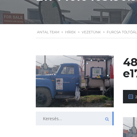
ANTAL TEAM
>
HÍREK
>
VEZETÜNK
>
FURCSA TÖLTŐÁL
48
e1
Keresés: