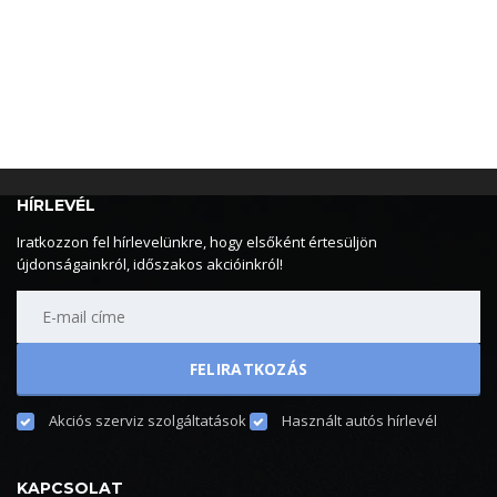
HÍRLEVÉL
Iratkozzon fel hírlevelünkre, hogy elsőként értesüljön
újdonságainkról, időszakos akcióinkról!
Akciós szerviz szolgáltatások
Használt autós hírlevél
KAPCSOLAT