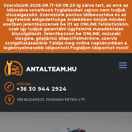
Szervizünk 2026.08.17-től 08.23-ig zárva tart, az erre az
időszakra vonatkozó foglalásokat sajnos nem tudjuk
visszaigazolni. Szervizünk pontos időbeosztása és az
ügyfeleink elégedettsége érdekében kérjük minden
esetben jelentkezzenek be itt az ONLINE felületünkön,
csak így tudjuk garantálni ügyfeleink maradéktalan
kiszolgálását. Jelentkezzen be ONLINE, műszaki
vizsgára, gépjármű állapotfelmérésre, szerviz
szolgáltatásainkra! Találja meg online naptárunkban a
legkényelmesebb időpontot! Foglaljon időpontot most!
HÍVJON:
+36 30 944 2924
1153 BUDAPEST, PÁZMÁNY PÉTER U 71.