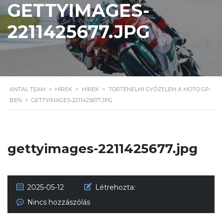
GETTYIMAGES-
2211425677.JPG
ANTAL TEAM
>
HÍREK
>
HÍREK
>
TÖRTÉNELMI GYŐZELEM A MOTO GP-
BEN
>
GETTYIMAGES-2211425677.JPG
gettyimages-2211425677.jpg
2025-05-12
Létrehozta:
Nincs hozzászólás