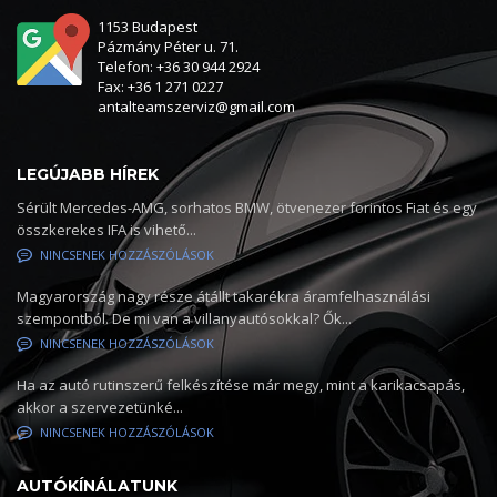
1153 Budapest
Pázmány Péter u. 71.
Telefon: +36 30 944 2924
Fax: +36 1 271 0227
antalteamszerviz@gmail.com
LEGÚJABB HÍREK
Sérült Mercedes-AMG, sorhatos BMW, ötvenezer forintos Fiat és egy
összkerekes IFA is vihető...
NINCSENEK HOZZÁSZÓLÁSOK
Magyarország nagy része átállt takarékra áramfelhasználási
szempontból. De mi van a villanyautósokkal? Ők...
NINCSENEK HOZZÁSZÓLÁSOK
Ha az autó rutinszerű felkészítése már megy, mint a karikacsapás,
akkor a szervezetünké...
NINCSENEK HOZZÁSZÓLÁSOK
AUTÓKÍNÁLATUNK