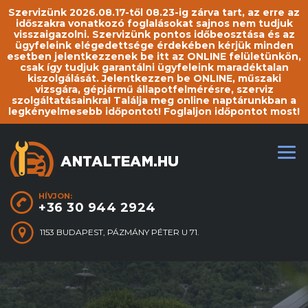
Szervizünk 2026.08.17-től 08.23-ig zárva tart, az erre az
időszakra vonatkozó foglalásokat sajnos nem tudjuk
visszaigazolni. Szervizünk pontos időbeosztása és az
ügyfeleink elégedettsége érdekében kérjük minden
esetben jelentkezzenek be itt az ONLINE felületünkön,
csak így tudjuk garantálni ügyfeleink maradéktalan
kiszolgálását. Jelentkezzen be ONLINE, műszaki
vizsgára, gépjármű állapotfelmérésre, szerviz
szolgáltatásainkra! Találja meg online naptárunkban a
legkényelmesebb időpontot! Foglaljon időpontot most!
HÍVJON:
+36 30 944 2924
1153 BUDAPEST, PÁZMÁNY PÉTER U 71.