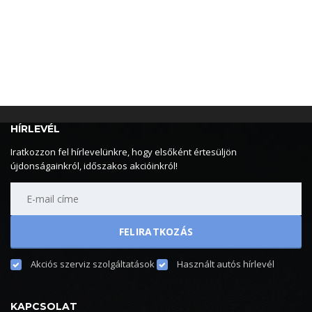
HÍRLEVÉL
Iratkozzon fel hírlevelünkre, hogy elsőként értesüljön
újdonságainkról, időszakos akcióinkról!
Akciós szerviz szolgáltatások
Használt autós hírlevél
KAPCSOLAT