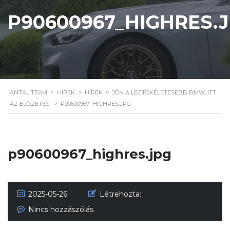
P90600967_HIGHRES.
ANTAL TEAM
>
HÍREK
>
HÍREK
>
JÖN A LEGTÖKÉLETESEBB BMW, ITT
AZ ELŐZETES!
>
P90600967_HIGHRES.JPG
p90600967_highres.jpg
2025-05-26
Létrehozta:
Nincs hozzászólás