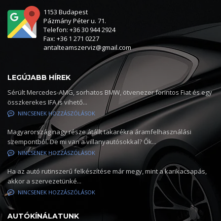
1153 Budapest
Pázmány Péter u. 71.
Telefon: +36 30 944 2924
Fax: +36 1 271 0227
antalteamszerviz@gmail.com
LEGÚJABB HÍREK
Sérült Mercedes-AMG, sorhatos BMW, ötvenezer forintos Fiat és egy
összkerekes IFA is vihető...
NINCSENEK HOZZÁSZÓLÁSOK
Magyarország nagy része átállt takarékra áramfelhasználási
szempontból. De mi van a villanyautósokkal? Ők...
NINCSENEK HOZZÁSZÓLÁSOK
Ha az autó rutinszerű felkészítése már megy, mint a karikacsapás,
akkor a szervezetünké...
NINCSENEK HOZZÁSZÓLÁSOK
AUTÓKÍNÁLATUNK