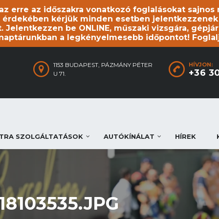
, az erre az időszakra vonatkozó foglalásokat sajno
 érdekében kérjük minden esetben jelentkezzenek be
. Jelentkezzen be ONLINE, műszaki vizsgára, gépjár
 naptárunkban a legkényelmesebb időpontot! Foglal
1153 BUDAPEST, PÁZMÁNY PÉTER
HÍVJON:
+36 3
U 71.
TRA SZOLGÁLTATÁSOK
AUTÓKÍNÁLAT
HÍREK
18103535.JPG