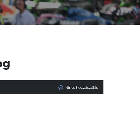
pg
Nincs hozzászólás