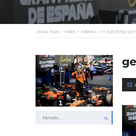
ANTAL TEAM
>
HÍREK
>
FORMA-1
>
F1: ELÉGTÉTELT VE
ge
Keresés: