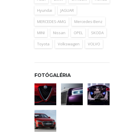
Hyundai
JAGUAR
MERCEDES-AMG
Mercedes-Benz
MINI
Nissan
OPEL
SKODA
Toyota
Volkswagen
VOLVO
FOTÓGALÉRIA