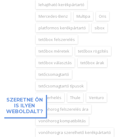
lehajtható kerékpártartó
Mercedes-Benz
Multipa
Oris
platformos kerékpártartó
síbox
tetőbox felszerelés
tetőbox méretek
tetőbox rögzítés
tetőbox választás
tetőbox árak
tetőcsomagtartó
tetőcsomagtartó típusok
tetőterhelés
Thule
Venturo
SZERETNE ÖN
IS ILYEN
vonóhorog felszerelés ára
WEBOLDALT?
vonóhorog kompatibilitás
vonóhorogra szerelhető kerékpártartó