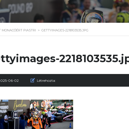
TT MONACÓÉRT PIASTRI
>
GETTYIMAGES-2218103535.JPG
ttyimages-2218103535.j
2025-06-02
Létrehozta: