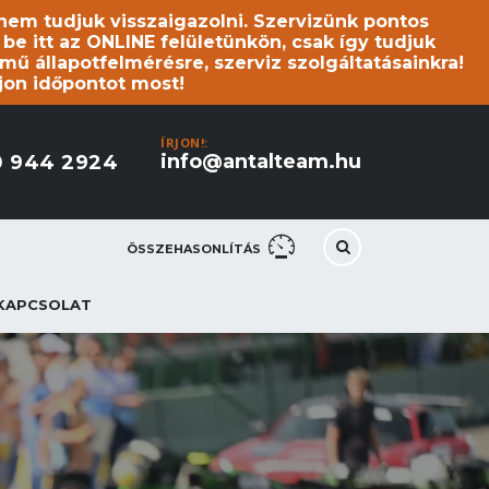
s nem tudjuk visszaigazolni. Szervizünk pontos
 itt az ONLINE felületünkön, csak így tudjuk
mű állapotfelmérésre, szerviz szolgáltatásainkra!
jon időpontot most!
ÍRJON!:
info@antalteam.hu
0 944 2924
ÖSSZEHASONLÍTÁS
KAPCSOLAT