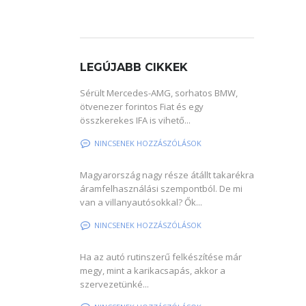
LEGÚJABB CIKKEK
Sérült Mercedes-AMG, sorhatos BMW,
ötvenezer forintos Fiat és egy
összkerekes IFA is vihető...
NINCSENEK HOZZÁSZÓLÁSOK
Magyarország nagy része átállt takarékra
áramfelhasználási szempontból. De mi
van a villanyautósokkal? Ők...
NINCSENEK HOZZÁSZÓLÁSOK
Ha az autó rutinszerű felkészítése már
megy, mint a karikacsapás, akkor a
szervezetünké...