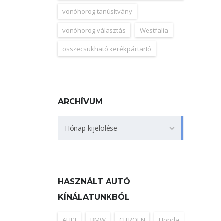
vonóhorog tanúsítvány
vonóhorog választás
Westfalia
összecsukható kerékpártartó
ARCHÍVUM
Archívum
Hónap kijelölése
HASZNÁLT AUTÓ
KÍNÁLATUNKBÓL
AUDI
BMW
CITROEN
Honda