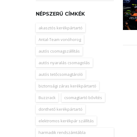
NÉPSZERŰ CÍMKÉK
akasztós kerékpártartó
Antal-Team vonóhorog
autós csomagszállítás
autós nyaralás csomagolás
autós tetőcsomagtároló
biztonsági záras kerékpártartó
Buzzrack
csomagtartó bővítés
dönthető kerékpártartó
elektromos kerékpár szállítás
harmadik rendszámtábla