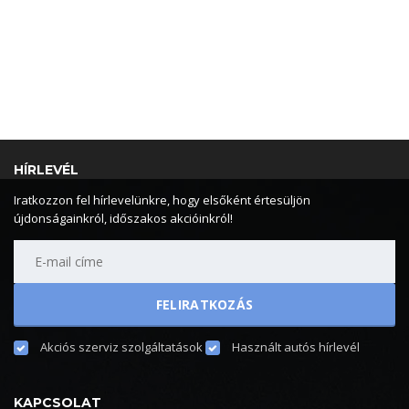
HÍRLEVÉL
Iratkozzon fel hírlevelünkre, hogy elsőként értesüljön
újdonságainkról, időszakos akcióinkról!
Akciós szerviz szolgáltatások
Használt autós hírlevél
KAPCSOLAT