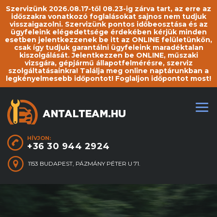
Szervizünk 2026.08.17-től 08.23-ig zárva tart, az erre az
időszakra vonatkozó foglalásokat sajnos nem tudjuk
visszaigazolni. Szervizünk pontos időbeosztása és az
ügyfeleink elégedettsége érdekében kérjük minden
esetben jelentkezzenek be itt az ONLINE felületünkön,
csak így tudjuk garantálni ügyfeleink maradéktalan
kiszolgálását. Jelentkezzen be ONLINE, műszaki
vizsgára, gépjármű állapotfelmérésre, szerviz
szolgáltatásainkra! Találja meg online naptárunkban a
legkényelmesebb időpontot! Foglaljon időpontot most!
HÍVJON:
+36 30 944 2924
1153 BUDAPEST, PÁZMÁNY PÉTER U 71.