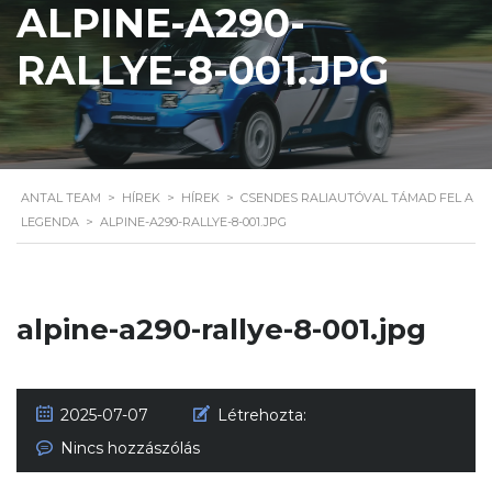
ALPINE-A290-
RALLYE-8-001.JPG
ANTAL TEAM
>
HÍREK
>
HÍREK
>
CSENDES RALIAUTÓVAL TÁMAD FEL A
LEGENDA
>
ALPINE-A290-RALLYE-8-001.JPG
alpine-a290-rallye-8-001.jpg
2025-07-07
Létrehozta:
Nincs hozzászólás