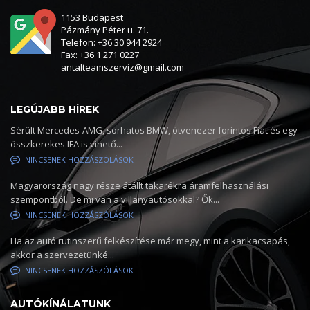
1153 Budapest
Pázmány Péter u. 71.
Telefon: +36 30 944 2924
Fax: +36 1 271 0227
antalteamszerviz@gmail.com
LEGÚJABB HÍREK
Sérült Mercedes-AMG, sorhatos BMW, ötvenezer forintos Fiat és egy
összkerekes IFA is vihető...
NINCSENEK HOZZÁSZÓLÁSOK
Magyarország nagy része átállt takarékra áramfelhasználási
szempontból. De mi van a villanyautósokkal? Ők...
NINCSENEK HOZZÁSZÓLÁSOK
Ha az autó rutinszerű felkészítése már megy, mint a karikacsapás,
akkor a szervezetünké...
NINCSENEK HOZZÁSZÓLÁSOK
AUTÓKÍNÁLATUNK