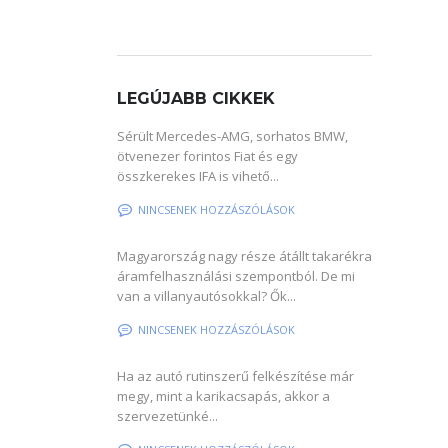
LEGÚJABB CIKKEK
Sérült Mercedes-AMG, sorhatos BMW,
ötvenezer forintos Fiat és egy
összkerekes IFA is vihető...
NINCSENEK HOZZÁSZÓLÁSOK
Magyarország nagy része átállt takarékra
áramfelhasználási szempontból. De mi
van a villanyautósokkal? Ők...
NINCSENEK HOZZÁSZÓLÁSOK
Ha az autó rutinszerű felkészítése már
megy, mint a karikacsapás, akkor a
szervezetünké...