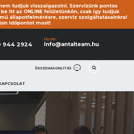
s nem tudjuk visszaigazolni. Szervizünk pontos
 itt az ONLINE felületünkön, csak így tudjuk
mű állapotfelmérésre, szerviz szolgáltatásainkra!
jon időpontot most!
ÍRJON!:
info@antalteam.hu
0 944 2924
ÖSSZEHASONLÍTÁS
KAPCSOLAT