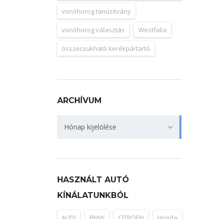
vonóhorog tanúsítvány
vonóhorog választás
Westfalia
összecsukható kerékpártartó
ARCHÍVUM
Archívum
Hónap kijelölése
HASZNÁLT AUTÓ
KÍNÁLATUNKBÓL
AUDI
BMW
CITROEN
Honda