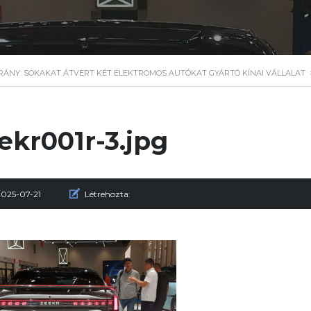
ÁNY: SOKAKAT ÁTVERT KÉT ELEKTROMOS AUTÓKAT GYÁRTÓ KÍNAI VÁLLALAT
ekr001r-3.jpg
2025-07-21
Létrehozta: