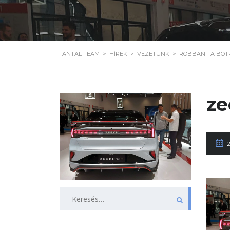
ANTAL TEAM
>
HÍREK
>
VEZETÜNK
>
ROBBANT A BOTR
ze
Keresés: