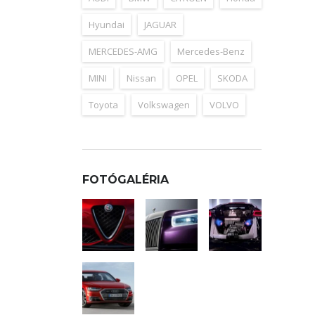
Hyundai
JAGUAR
MERCEDES-AMG
Mercedes-Benz
MINI
Nissan
OPEL
SKODA
Toyota
Volkswagen
VOLVO
FOTÓGALÉRIA