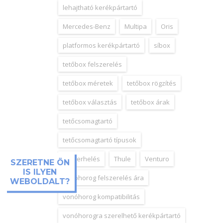
lehajtható kerékpártartó
Mercedes-Benz
Multipa
Oris
platformos kerékpártartó
síbox
tetőbox felszerelés
tetőbox méretek
tetőbox rögzítés
tetőbox választás
tetőbox árak
tetőcsomagtartó
tetőcsomagtartó típusok
tetőterhelés
Thule
Venturo
SZERETNE ÖN
IS ILYEN
vonóhorog felszerelés ára
WEBOLDALT?
vonóhorog kompatibilitás
vonóhorogra szerelhető kerékpártartó