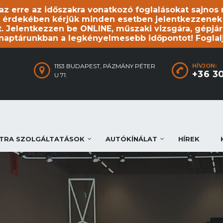
, az erre az időszakra vonatkozó foglalásokat sajno
 érdekében kérjük minden esetben jelentkezzenek be
. Jelentkezzen be ONLINE, műszaki vizsgára, gépjár
 naptárunkban a legkényelmesebb időpontot! Foglal
1153 BUDAPEST, PÁZMÁNY PÉTER
HÍVJON:
+36 3
U 71.
TRA SZOLGÁLTATÁSOK
AUTÓKÍNÁLAT
HÍREK