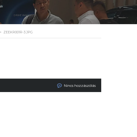
>
ZEEKR001R-3.JPG
Nincs hozzászólás