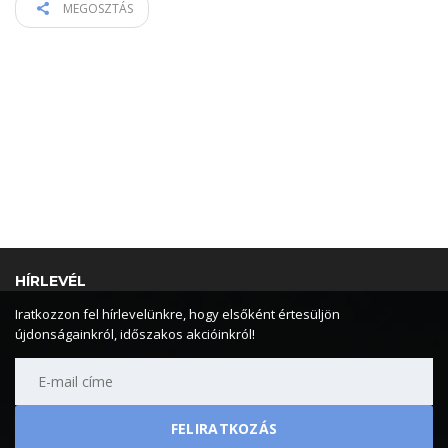
MEGOSZTÁS
HÍRLEVÉL
Iratkozzon fel hírlevelünkre, hogy elsőként értesüljön
újdonságainkról, időszakos akcióinkról!