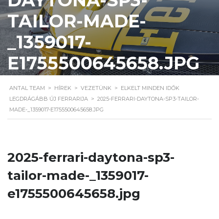
TAILOR-MADE-
_1359017-
E1755500645658.JPG
ANTAL TEAM
>
HÍREK
>
VEZETÜNK
>
ELKELT MINDEN IDŐK
LEGDRÁGÁBB ÚJ FERRARIJA
>
2025-FERRARI-DAYTONA-SP3-TAILOR-
MADE-_1359017-E1755500645658.JPG
2025-ferrari-daytona-sp3-
tailor-made-_1359017-
e1755500645658.jpg