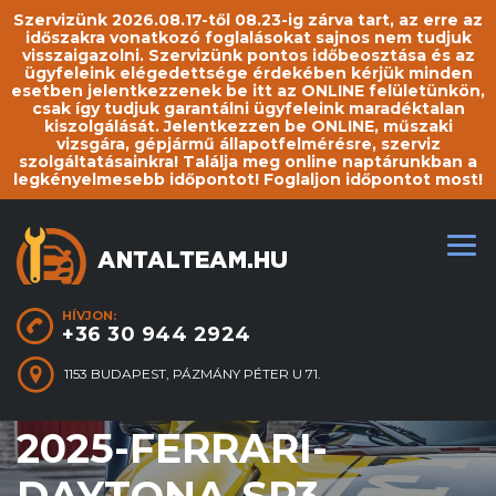
Szervizünk 2026.08.17-től 08.23-ig zárva tart, az erre az
időszakra vonatkozó foglalásokat sajnos nem tudjuk
visszaigazolni. Szervizünk pontos időbeosztása és az
ügyfeleink elégedettsége érdekében kérjük minden
esetben jelentkezzenek be itt az ONLINE felületünkön,
csak így tudjuk garantálni ügyfeleink maradéktalan
kiszolgálását. Jelentkezzen be ONLINE, műszaki
vizsgára, gépjármű állapotfelmérésre, szerviz
szolgáltatásainkra! Találja meg online naptárunkban a
legkényelmesebb időpontot! Foglaljon időpontot most!
HÍVJON:
+36 30 944 2924
1153 BUDAPEST, PÁZMÁNY PÉTER U 71.
2025-FERRARI-
DAYTONA-SP3-