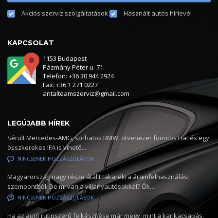
Akciós szerviz szolgáltatások
Használt autós hírlevél
KAPCSOLAT
1153 Budapest
Pázmány Péter u. 71.
Telefon: +36 30 944 2924
Fax: +36 1 271 0227
antalteamszerviz@gmail.com
LEGÚJABB HÍREK
Sérült Mercedes-AMG, sorhatos BMW, ötvenezer forintos Fiat és egy
összkerekes IFA is vihető...
NINCSENEK HOZZÁSZÓLÁSOK
Magyarország nagy része átállt takarékra áramfelhasználási
szempontból. De mi van a villanyautósokkal? Ők...
NINCSENEK HOZZÁSZÓLÁSOK
Ha az autó rutinszerű felkészítése már megy, mint a karikacsapás,