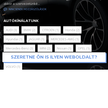
akkor a szervezetünké...
NINCSENEK HOZZÁSZÓLÁSOK
AUTÓKÍNÁLATUNK
AUDI
(3)
BMW
(2)
CITROEN
(1)
Honda
(2)
Hyundai
(1)
JAGUAR
(1)
MERCEDES-AMG
(1)
Mercedes-Benz
(3)
MINI
(2)
Nissan
(1)
OPEL
(1)
SZERETNE ÖN IS ILYEN WEBOLDALT?
RENAULT
(1)
SKODA
(3)
Toyota
(3)
Volkswagen
(3)
VOLVO
(1)
© 2025
Mediadigital webfejlesztés és support
Online Marketing,
Google Ads, Meta kampánykezelés / Kónya Attila / tel:+36209590451
Minden jog fenntartva. Antal Team Kft.