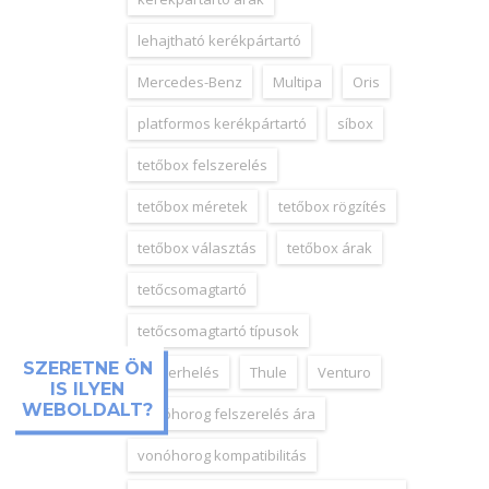
lehajtható kerékpártartó
Mercedes-Benz
Multipa
Oris
platformos kerékpártartó
síbox
tetőbox felszerelés
tetőbox méretek
tetőbox rögzítés
tetőbox választás
tetőbox árak
tetőcsomagtartó
tetőcsomagtartó típusok
SZERETNE ÖN
tetőterhelés
Thule
Venturo
IS ILYEN
WEBOLDALT?
vonóhorog felszerelés ára
vonóhorog kompatibilitás