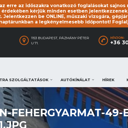
, az erre az időszakra vonatkozó foglalásokat sajno
 érdekében kérjük minden esetben jelentkezzenek be
. Jelentkezzen be ONLINE, műszaki vizsgára, gépjár
 naptárunkban a legkényelmesebb időpontot! Foglal
1153 BUDAPEST, PÁZMÁNY PÉTER
HÍVJON:
+36 3
U 71.
TRA SZOLGÁLTATÁSOK
AUTÓKÍNÁLAT
HÍREK
-FEHERGYARMAT-49-E
.JPG