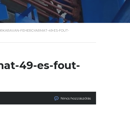
RKARAVAN-FEHERGYARMAT-49-ES-FOUT-
at-49-es-fout-
Nincs hozzászólás