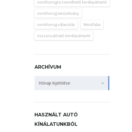
vonóhorogra szerelhető kerékpártartó
vonóhorog tanúsítvány
vonóhorog választás
Westfalia
összecsukható kerékpártartó
ARCHÍVUM
Archívum
Hónap kijelölése
HASZNÁLT AUTÓ
KÍNÁLATUNKBÓL