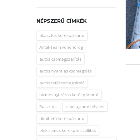
NÉPSZERŰ CÍMKÉK
akasztós kerékpártartó
Antal-Team vonóhorog
autós csomagszállítás
autós nyaralás csomagolás
autós tetőcsomagtároló
biztonsági záras kerékpártartó
Buzzrack
csomagtartó bővítés
dönthető kerékpártartó
elektromos kerékpár szállítás