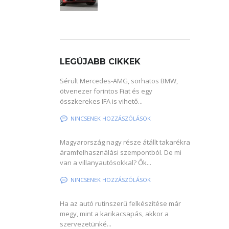
LEGÚJABB CIKKEK
Sérült Mercedes-AMG, sorhatos BMW,
ötvenezer forintos Fiat és egy
összkerekes IFA is vihető...
NINCSENEK HOZZÁSZÓLÁSOK
Magyarország nagy része átállt takarékra
áramfelhasználási szempontból. De mi
van a villanyautósokkal? Ők...
NINCSENEK HOZZÁSZÓLÁSOK
Ha az autó rutinszerű felkészítése már
megy, mint a karikacsapás, akkor a
szervezetünké...