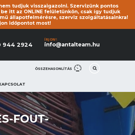
s nem tudjuk visszaigazolni. Szervizünk pontos
 itt az ONLINE felületünkön, csak így tudjuk
mű állapotfelmérésre, szerviz szolgáltatásainkra!
jon időpontot most!
ÍRJON!:
info@antalteam.hu
0 944 2924
ÖSSZEHASONLÍTÁS
KAPCSOLAT
S-FOUT-