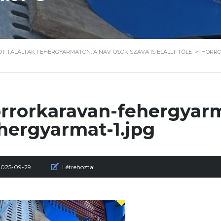
 TALÁLTAK FEHÉRGYARMATON, A NAV-OSOK SZAVA IS ELÁLLT TŐLE
>
HORRO
rrorkaravan-fehergyarm
hergyarmat-1.jpg
2025-09-29
Létrehozta: