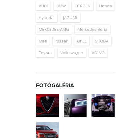
AUDI
BMW
CITROEN
Honda
Hyundai
JAGUAR
MERCEDES-AMG
Mercedes-Benz
MINI
Nissan
OPEL
SKODA
Toyota
Volkswagen
VOLVO
FOTÓGALÉRIA