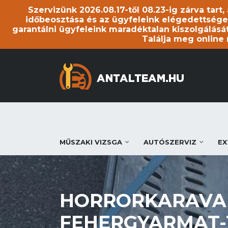
Szervizünk 2026.08.17-től 08.23-ig zárva tart
időbeosztása és az ügyfeleink elégedettsége
garantálni ügyfeleink maradéktalan kiszolgálását
Találja meg online
MŰSZAKI VIZSGA
AUTÓSZERVIZ
EX
HORRORKARAVAN
FEHERGYARMAT-1