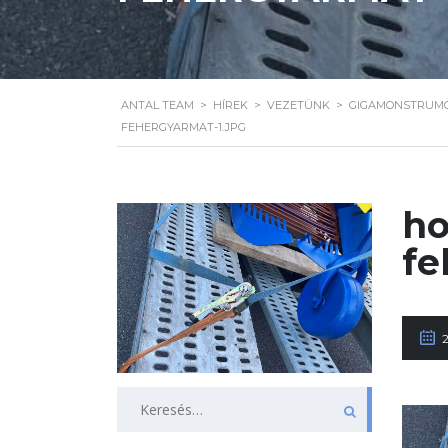
ANTAL TEAM
>
HÍREK
>
VEZETÜNK
>
GIGAMONSTRUMOT
FEHERGYARMAT-1.JPG
ho
fe
Keresés: