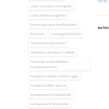
forrás:
autós nyaralás csomagolás
autós tetőcsomagtároló
biztonsági záras kerékpártartó
KATEG
Buzzrack
csomagtartó bővítés
dönthető kerékpártartó
elektromos kerékpár szállítás
harmadik rendszámtábla
kerékpártartóhoz
kerékpárszállítás vonóhoroggal
kerékpárszállító autóra
kerékpártartó családoknak
kerékpártartó felszerelés