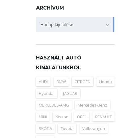
ARCHÍVUM
Archívum
Hónap kijelölése
HASZNÁLT AUTÓ
KÍNÁLATUNKBÓL
AUDI
BMW
CITROEN
Honda
Hyundai
JAGUAR
MERCEDES-AMG
Mercedes-Benz
MINI
Nissan
OPEL
RENAULT
SKODA
Toyota
Volkswagen