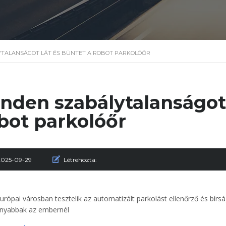
YTALANSÁGOT LÁT ÉS BÜNTET A ROBOT PARKOLÓŐR
nden szabálytalanságot 
bot parkolóőr
2025-09-29
Létrehozta:
urópai városban tesztelik az automatizált parkolást ellenőrző és bír
nyabbak az embernél