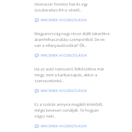
ötvenezer forintos Fiat és egy
összkerekes IFA is vihető...
NINCSENEK HOZZÁSZÓLÁSOK
Magyarország nagy része átállt takarékra
áramfelhasználási szempontból. De mi
van a villanyautósokkal? Ők...
NINCSENEK HOZZÁSZÓLÁSOK
Ha az autó rutinszerű felkészítése már
megy, mint a karikacsapás, akkor a
szervezetünké...
NINCSENEK HOZZÁSZÓLÁSOK
Ez a szokás annyira magától értetődő,
mégis kevesen csinálják. Te hogyan
vágsz neki...
NINCSENEK HOZZÁSZÓLÁSOK