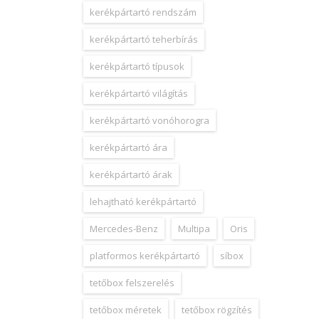
kerékpártartó rendszám
kerékpártartó teherbírás
kerékpártartó típusok
kerékpártartó világítás
kerékpártartó vonóhorogra
kerékpártartó ára
kerékpártartó árak
lehajtható kerékpártartó
Mercedes-Benz
Multipa
Oris
platformos kerékpártartó
síbox
tetőbox felszerelés
tetőbox méretek
tetőbox rögzítés