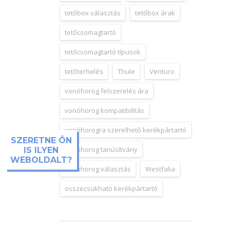
tetőbox választás
tetőbox árak
tetőcsomagtartó
tetőcsomagtartó típusok
tetőterhelés
Thule
Venturo
vonóhorog felszerelés ára
vonóhorog kompatibilitás
vonóhorogra szerelhető kerékpártartó
SZERETNE ÖN
vonóhorog tanúsítvány
IS ILYEN
WEBOLDALT?
vonóhorog választás
Westfalia
összecsukható kerékpártartó