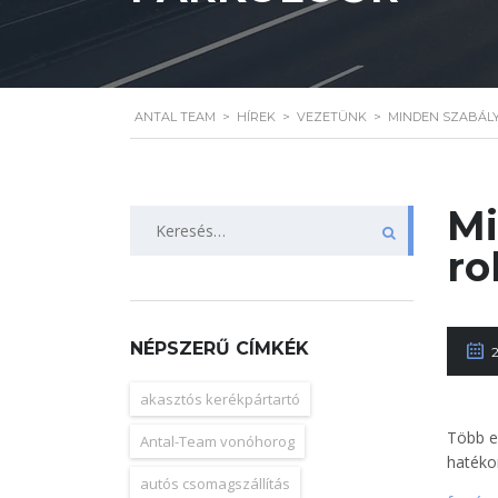
ANTAL TEAM
>
HÍREK
>
VEZETÜNK
>
MINDEN SZABÁL
Mi
Keresés:
ro
NÉPSZERŰ CÍMKÉK
akasztós kerékpártartó
Több e
Antal-Team vonóhorog
hatéko
autós csomagszállítás