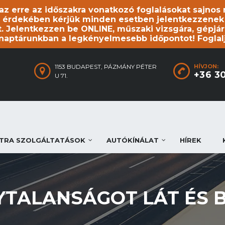
, az erre az időszakra vonatkozó foglalásokat sajno
 érdekében kérjük minden esetben jelentkezzenek be
. Jelentkezzen be ONLINE, műszaki vizsgára, gépjár
 naptárunkban a legkényelmesebb időpontot! Foglal
1153 BUDAPEST, PÁZMÁNY PÉTER
HÍVJON:
+36 3
U 71.
TRA SZOLGÁLTATÁSOK
AUTÓKÍNÁLAT
HÍREK
YTALANSÁGOT LÁT ÉS 