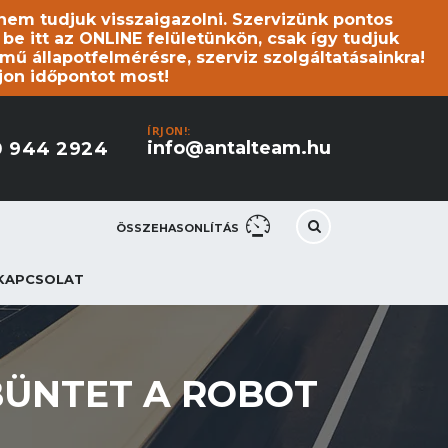
s nem tudjuk visszaigazolni. Szervizünk pontos
 itt az ONLINE felületünkön, csak így tudjuk
mű állapotfelmérésre, szerviz szolgáltatásainkra!
jon időpontot most!
ÍRJON!:
info@antalteam.hu
0 944 2924
ÖSSZEHASONLÍTÁS
KAPCSOLAT
BÜNTET A ROBOT