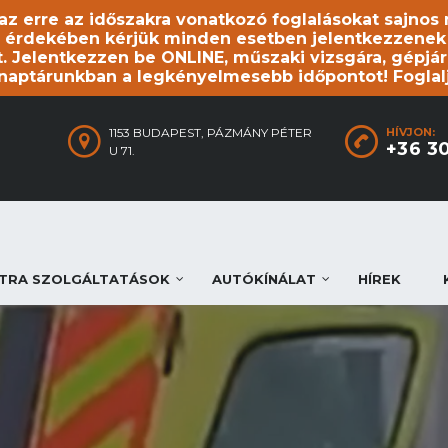
, az erre az időszakra vonatkozó foglalásokat sajno
 érdekében kérjük minden esetben jelentkezzenek be
. Jelentkezzen be ONLINE, műszaki vizsgára, gépjár
 naptárunkban a legkényelmesebb időpontot! Foglal
1153 BUDAPEST, PÁZMÁNY PÉTER
HÍVJON:
+36 3
U 71.
TRA SZOLGÁLTATÁSOK
AUTÓKÍNÁLAT
HÍREK