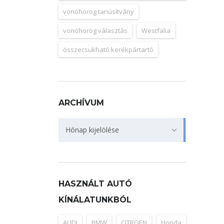
vonóhorog tanúsítvány
vonóhorog választás
Westfalia
összecsukható kerékpártartó
ARCHÍVUM
Archívum
Hónap kijelölése
HASZNÁLT AUTÓ
KÍNÁLATUNKBÓL
AUDI
BMW
CITROEN
Honda