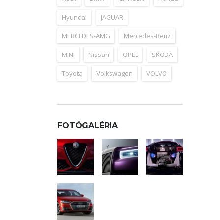
Hyundai
JAGUAR
MERCEDES-AMG
Mercedes-Benz
MINI
Nissan
OPEL
SKODA
Toyota
Volkswagen
VOLVO
FOTÓGALÉRIA