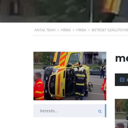
ANTAL TEAM
>
HÍREK
>
HÍREK
>
BETEGET SZÁLLÍTÓ M
me
Keresés: