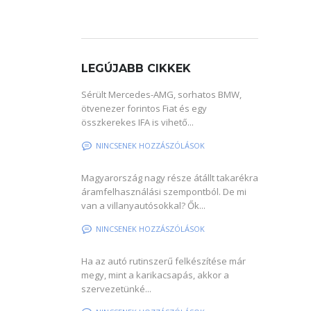
LEGÚJABB CIKKEK
Sérült Mercedes-AMG, sorhatos BMW,
ötvenezer forintos Fiat és egy
összkerekes IFA is vihető...
NINCSENEK HOZZÁSZÓLÁSOK
Magyarország nagy része átállt takarékra
áramfelhasználási szempontból. De mi
van a villanyautósokkal? Ők...
NINCSENEK HOZZÁSZÓLÁSOK
Ha az autó rutinszerű felkészítése már
megy, mint a karikacsapás, akkor a
szervezetünké...