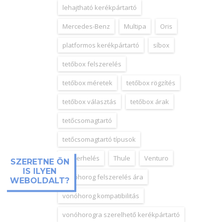
lehajtható kerékpártartó
Mercedes-Benz
Multipa
Oris
platformos kerékpártartó
síbox
tetőbox felszerelés
tetőbox méretek
tetőbox rögzítés
tetőbox választás
tetőbox árak
tetőcsomagtartó
tetőcsomagtartó típusok
tetőterhelés
Thule
Venturo
SZERETNE ÖN
IS ILYEN
vonóhorog felszerelés ára
WEBOLDALT?
vonóhorog kompatibilitás
vonóhorogra szerelhető kerékpártartó