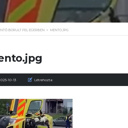
ENTŐ BORULT FEL EGERBEN
>
MENTO.JPG
nto.jpg
2025-10-13
Létrehozta: