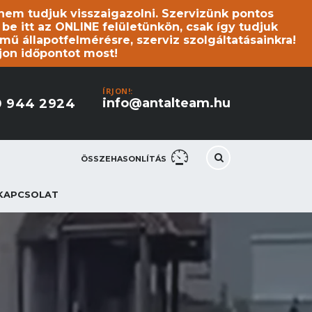
s nem tudjuk visszaigazolni. Szervizünk pontos
 itt az ONLINE felületünkön, csak így tudjuk
mű állapotfelmérésre, szerviz szolgáltatásainkra!
jon időpontot most!
ÍRJON!:
info@antalteam.hu
0 944 2924
ÖSSZEHASONLÍTÁS
KAPCSOLAT