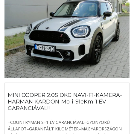
MINI COOPER 2.0S DKG NAVI-F1-KAMERA-
HARMAN KARDON-Mo-i-91eKm-1 ÉV
GARANCIÁVAL!!
–COUNTRYMAN S–1 ÉV GARANCIÁVAL–GYÖNYÖRŰ
ÁLLAPOT–GARANTÁLT KILOMÉTER–MAGYARORSZÁGON