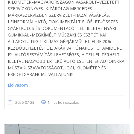
KILOMÉTER–MAGYARORSZÁGON VÁSÁROLT–VEZETETT
SZERVÍZKÖNYVES–KIZÁRÓLAG MERCEDES
MÁRKASZERVÍZBEN SZERVIZELT–HAZAI VÁSÁRLÁS,
LEINFORMÁLHATÓ, DOKUMENTÁLT ELŐÉLET–ÖSSZES
GYÁRI KULCS ÉS DOKUMENTÁCÓ–TÉLI ILLETVE NYÁRI
GUMIKKAL–MEGKÍMÉLT MŰSZAKI ÉS ESZTÉTIKAI
ÁLLAPOTÚ DIGIT KLÍMÁS GÉPJÁRMŰ!–HITELRE 20%
KEZDŐBEFIZETÉSTŐL, AKÁR 84 HÓNAPOS FUTAMIDŐRE
IS!–AUTÓBESZÁMÍTÁS LEHETSÉGES, HITELLEL TERHELT
ILLETVE NAGYOBB ÉRTÉKŰ AUTÓ ESETÉN IS!–AUTÓINKRA
MŰSZAKI SZAVATOSSÁGOT, JOGI, KILOMÉTER ÉS
EREDETGARANCIÁT VÁLLALUNK!
Elolvasom
2026-07-23
Nincs hozzászólás