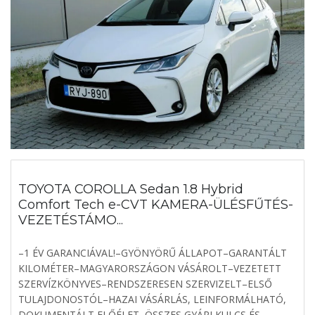
TOYOTA COROLLA Sedan 1.8 Hybrid
Comfort Tech e-CVT KAMERA-ÜLÉSFŰTÉS-
VEZETÉSTÁMO...
–1 ÉV GARANCIÁVAL!–GYÖNYÖRŰ ÁLLAPOT–GARANTÁLT
KILOMÉTER–MAGYARORSZÁGON VÁSÁROLT–VEZETETT
SZERVÍZKÖNYVES–RENDSZERESEN SZERVIZELT–ELSŐ
TULAJDONOSTÓL–HAZAI VÁSÁRLÁS, LEINFORMÁLHATÓ,
DOKUMENTÁLT ELŐÉLET–ÖSSZES GYÁRI KULCS ÉS