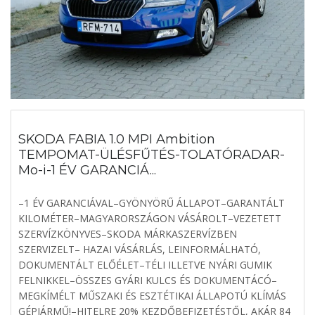
SKODA FABIA 1.0 MPI Ambition
TEMPOMAT-ÜLÉSFŰTÉS-TOLATÓRADAR-
Mo-i-1 ÉV GARANCIÁ...
–1 ÉV GARANCIÁVAL–GYÖNYÖRŰ ÁLLAPOT–GARANTÁLT
KILOMÉTER–MAGYARORSZÁGON VÁSÁROLT–VEZETETT
SZERVÍZKÖNYVES–SKODA MÁRKASZERVÍZBEN
SZERVIZELT– HAZAI VÁSÁRLÁS, LEINFORMÁLHATÓ,
DOKUMENTÁLT ELŐÉLET–TÉLI ILLETVE NYÁRI GUMIK
FELNIKKEL–ÖSSZES GYÁRI KULCS ÉS DOKUMENTÁCÓ–
MEGKÍMÉLT MŰSZAKI ÉS ESZTÉTIKAI ÁLLAPOTÚ KLÍMÁS
GÉPJÁRMŰ!–HITELRE 20% KEZDŐBEFIZETÉSTŐL, AKÁR 84