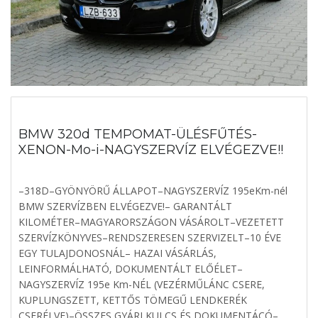
BMW 320d TEMPOMAT-ÜLÉSFŰTÉS-
XENON-Mo-i-NAGYSZERVÍZ ELVÉGEZVE!!
–318D–GYÖNYÖRŰ ÁLLAPOT–NAGYSZERVÍZ 195eKm-nél
BMW SZERVÍZBEN ELVÉGEZVE!– GARANTÁLT
KILOMÉTER–MAGYARORSZÁGON VÁSÁROLT–VEZETETT
SZERVÍZKÖNYVES–RENDSZERESEN SZERVIZELT–10 ÉVE
EGY TULAJDONOSNÁL– HAZAI VÁSÁRLÁS,
LEINFORMÁLHATÓ, DOKUMENTÁLT ELŐÉLET–
NAGYSZERVÍZ 195e Km-NÉL (VEZÉRMŰLÁNC CSERE,
KUPLUNGSZETT, KETTŐS TÖMEGŰ LENDKERÉK
CSERÉLVE)–ÖSSZES GYÁRI KULCS ÉS DOKUMENTÁCÓ–