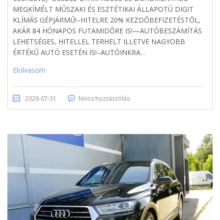
MEGKÍMÉLT MŰSZAKI ÉS ESZTÉTIKAI ÁLLAPOTÚ DIGIT
KLÍMÁS GÉPJÁRMŰ!–HITELRE 20% KEZDŐBEFIZETÉSTŐL,
AKÁR 84 HÓNAPOS FUTAMIDŐRE IS!—AUTÓBESZÁMÍTÁS
LEHETSÉGES, HITELLEL TERHELT ILLETVE NAGYOBB
ÉRTÉKŰ AUTÓ ESETÉN IS!–AUTÓINKRA…
Elolvasom
2026-07-31
Nincs hozzászólás