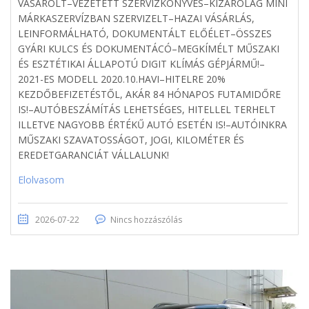
VÁSÁROLT–VEZETETT SZERVÍZKÖNYVES–KIZÁRÓLAG MINI
MÁRKASZERVÍZBAN SZERVIZELT–HAZAI VÁSÁRLÁS,
LEINFORMÁLHATÓ, DOKUMENTÁLT ELŐÉLET–ÖSSZES
GYÁRI KULCS ÉS DOKUMENTÁCÓ–MEGKÍMÉLT MŰSZAKI
ÉS ESZTÉTIKAI ÁLLAPOTÚ DIGIT KLÍMÁS GÉPJÁRMŰ!–
2021-ES MODELL 2020.10.HAVI–HITELRE 20%
KEZDŐBEFIZETÉSTŐL, AKÁR 84 HÓNAPOS FUTAMIDŐRE
IS!–AUTÓBESZÁMÍTÁS LEHETSÉGES, HITELLEL TERHELT
ILLETVE NAGYOBB ÉRTÉKŰ AUTÓ ESETÉN IS!–AUTÓINKRA
MŰSZAKI SZAVATOSSÁGOT, JOGI, KILOMÉTER ÉS
EREDETGARANCIÁT VÁLLALUNK!
Elolvasom
2026-07-22
Nincs hozzászólás