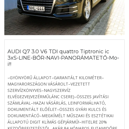
AUDI Q7 3.0 V6 TDI quattro Tiptronic ic
3xS-LINE-BŐR-NAVI-PANORÁMATETŐ-Mo-
i!!
–GYÖNYÖRŰ ÁLLAPOT–GARANTÁLT KILOMÉTER–
MAGYARORSZÁGON VÁSÁROLT–VEZETETT
SZERVÍZKÖNYVES–NAGYSZERVÍZ
ELVÉGEZVE(VEZÉRMŰLÁNC CSERE)–ÖSSZES JAVÍTÁSI
SZÁMLÁVAL–HAZAI VÁSÁRLÁS, LEINFORMÁLHATÓ,
DOKUMENTÁLT ELŐÉLET–ÖSSZES GYÁRI KULCS ÉS
DOKUMENTÁCÓ–MEGKÍMÉLT MŰSZAKI ÉS ESZTÉTIKAI
ÁLLAPOTÚ DIGIT KLÍMÁS GÉPJÁRMŰ!–HITELRE 20%
KEZDŐBEFIZETÉSTŐL, AKÁR 84 HÓNAPOS FUTAMIDŐRE