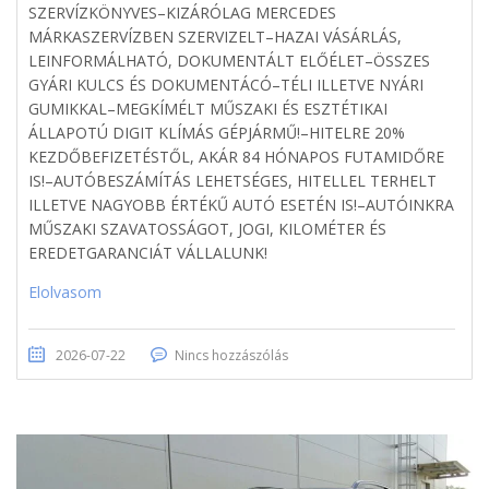
SZERVÍZKÖNYVES–KIZÁRÓLAG MERCEDES
MÁRKASZERVÍZBEN SZERVIZELT–HAZAI VÁSÁRLÁS,
LEINFORMÁLHATÓ, DOKUMENTÁLT ELŐÉLET–ÖSSZES
GYÁRI KULCS ÉS DOKUMENTÁCÓ–TÉLI ILLETVE NYÁRI
GUMIKKAL–MEGKÍMÉLT MŰSZAKI ÉS ESZTÉTIKAI
ÁLLAPOTÚ DIGIT KLÍMÁS GÉPJÁRMŰ!–HITELRE 20%
KEZDŐBEFIZETÉSTŐL, AKÁR 84 HÓNAPOS FUTAMIDŐRE
IS!–AUTÓBESZÁMÍTÁS LEHETSÉGES, HITELLEL TERHELT
ILLETVE NAGYOBB ÉRTÉKŰ AUTÓ ESETÉN IS!–AUTÓINKRA
MŰSZAKI SZAVATOSSÁGOT, JOGI, KILOMÉTER ÉS
EREDETGARANCIÁT VÁLLALUNK!
Elolvasom
2026-07-22
Nincs hozzászólás