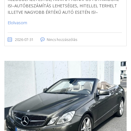
IS!–AUTÓBESZÁMÍTÁS LEHETSÉGES, HITELLEL TERHELT
ILLETVE NAGYOBB ÉRTÉKŰ AUTÓ ESETÉN IS!–
Elolvasom
2026-07-31
Nincs hozzászólás