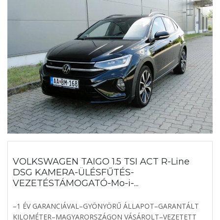
VOLKSWAGEN TAIGO 1.5 TSI ACT R-Line
DSG KAMERA-ÜLÉSFŰTÉS-
VEZETÉSTÁMOGATÓ-Mo-i-...
–1 ÉV GARANCIÁVAL–GYÖNYÖRŰ ÁLLAPOT–GARANTÁLT
KILOMÉTER–MAGYARORSZÁGON VÁSÁROLT–VEZETETT