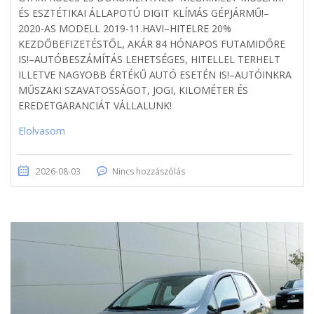
ÉS ESZTÉTIKAI ÁLLAPOTÚ DIGIT KLÍMÁS GÉPJÁRMŰ!–
2020-AS MODELL 2019-11.HAVI–HITELRE 20%
KEZDŐBEFIZETÉSTŐL, AKÁR 84 HÓNAPOS FUTAMIDŐRE
IS!–AUTÓBESZÁMÍTÁS LEHETSÉGES, HITELLEL TERHELT
ILLETVE NAGYOBB ÉRTÉKŰ AUTÓ ESETÉN IS!–AUTÓINKRA
MŰSZAKI SZAVATOSSÁGOT, JOGI, KILOMÉTER ÉS
EREDETGARANCIÁT VÁLLALUNK!
Elolvasom
2026-08-03
Nincs hozzászólás