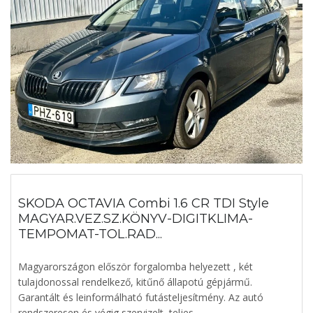
SKODA OCTAVIA Combi 1.6 CR TDI Style
MAGYAR.VEZ.SZ.KÖNYV-DIGITKLIMA-
TEMPOMAT-TOL.RAD...
Magyarországon először forgalomba helyezett , két
tulajdonossal rendelkező, kitűnő állapotú gépjármű.
Garantált és leinformálható futásteljesítmény. Az autó
rendszeresen és végig szervizelt, teljes