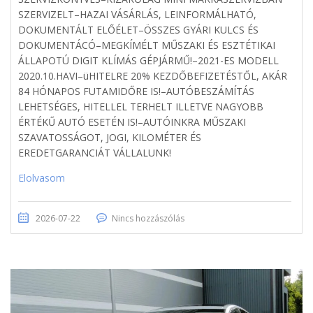
SZERVIZELT–HAZAI VÁSÁRLÁS, LEINFORMÁLHATÓ,
DOKUMENTÁLT ELŐÉLET–ÖSSZES GYÁRI KULCS ÉS
DOKUMENTÁCÓ–MEGKÍMÉLT MŰSZAKI ÉS ESZTÉTIKAI
ÁLLAPOTÚ DIGIT KLÍMÁS GÉPJÁRMŰ!–2021-ES MODELL
2020.10.HAVI–üHITELRE 20% KEZDŐBEFIZETÉSTŐL, AKÁR
84 HÓNAPOS FUTAMIDŐRE IS!–AUTÓBESZÁMÍTÁS
LEHETSÉGES, HITELLEL TERHELT ILLETVE NAGYOBB
ÉRTÉKŰ AUTÓ ESETÉN IS!–AUTÓINKRA MŰSZAKI
SZAVATOSSÁGOT, JOGI, KILOMÉTER ÉS
EREDETGARANCIÁT VÁLLALUNK!
Elolvasom
2026-07-22
Nincs hozzászólás