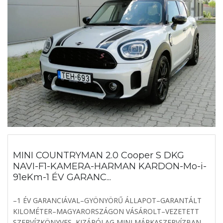
MINI COUNTRYMAN 2.0 Cooper S DKG
NAVI-F1-KAMERA-HARMAN KARDON-Mo-i-
91eKm-1 ÉV GARANC...
–1 ÉV GARANCIÁVAL–GYÖNYÖRŰ ÁLLAPOT–GARANTÁLT
KILOMÉTER–MAGYARORSZÁGON VÁSÁROLT–VEZETETT
SZERVÍZKÖNYVES–KIZÁRÓLAG MINI MÁRKASZERVÍZBAN