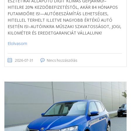
ESZTÉTIKAI ÁLLAPOTÚ DIGIT KLÍMÁS GÉPJÁRMŰ!–
HITELRE 20% KEZDŐBEFIZETÉSTŐL, AKÁR 84 HÓNAPOS
FUTAMIDŐRE IS!—AUTÓBESZÁMÍTÁS LEHETSÉGES,
HITELLEL TERHELT ILLETVE NAGYOBB ÉRTÉKŰ AUTÓ
ESETÉN IS!–AUTÓINKRA MŰSZAKI SZAVATOSSÁGOT, JOGI,
KILOMÉTER ÉS EREDETGARANCIÁT VÁLLALUNK!
Elolvasom
2026-07-31
Nincs hozzászólás