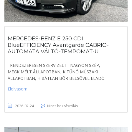
MERCEDES-BENZ E 250 CDI
BlueEFFICIENCY Avantgarde CABRIO-
AUTOMATA VÁLTÓ-TEMPOMAT-Ü...
–RENDSZERESEN SZERVIZELT– NAGYON SZÉP,
MEGKIMÉLT ÁLLAPOTBAN, KITŰNŐ MŰSZAKI
ÁLLAPOTBAN, HIBÁTLAN BŐR BELSŐVEL ELADÓ.
Elolvasom
2026-07-24
Nincs hozzászólás