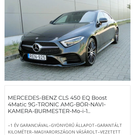
MERCEDES-BENZ CLS 450 EQ Boost
4Matic 9G-TRONIC AMG-BÖR-NAVI-
KAMERA-BURMESTER-Mo-i-1...
–1 ÉV GARANCIÁVAL–GYÖNYÖRŰ ÁLLAPOT–GARANTÁLT
KILOMÉTER–MAGYARORSZÁGON VÁSÁROLT–VEZETETT