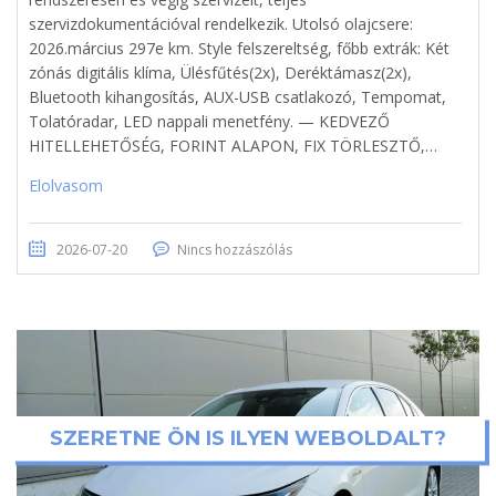
szervizdokumentációval rendelkezik. Utolsó olajcsere:
2026.március 297e km. Style felszereltség, főbb extrák: Két
zónás digitális klíma, Ülésfűtés(2x), Deréktámasz(2x),
Bluetooth kihangosítás, AUX-USB csatlakozó, Tempomat,
Tolatóradar, LED nappali menetfény. — KEDVEZŐ
HITELLEHETŐSÉG, FORINT ALAPON, FIX TÖRLESZTŐ,…
Elolvasom
2026-07-20
Nincs hozzászólás
SZERETNE ÖN IS ILYEN WEBOLDALT?