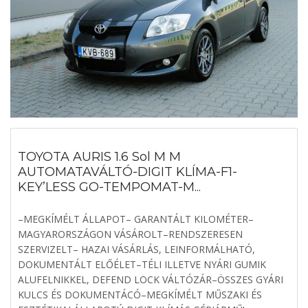
TOYOTA AURIS 1.6 Sol M M
AUTOMATAVÁLTÓ-DIGIT KLÍMA-F1-
KEY’LESS GO-TEMPOMAT-M...
–MEGKÍMÉLT ÁLLAPOT– GARANTÁLT KILOMÉTER–
MAGYARORSZÁGON VÁSÁROLT–RENDSZERESEN
SZERVIZELT– HAZAI VÁSÁRLÁS, LEINFORMÁLHATÓ,
DOKUMENTÁLT ELŐÉLET–TÉLI ILLETVE NYÁRI GUMIK
ALUFELNIKKEL, DEFEND LOCK VÁLTÓZÁR–ÖSSZES GYÁRI
KULCS ÉS DOKUMENTÁCÓ–MEGKÍMÉLT MŰSZAKI ÉS