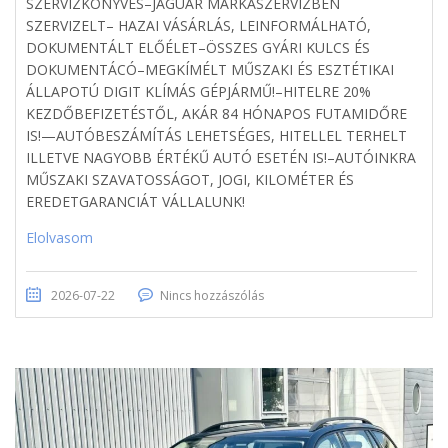
SZERVÍZKÖNYVES–JAGUAR MÁRKASZERVÍZBEN
SZERVIZELT– HAZAI VÁSÁRLÁS, LEINFORMÁLHATÓ,
DOKUMENTÁLT ELŐÉLET–ÖSSZES GYÁRI KULCS ÉS
DOKUMENTÁCÓ–MEGKÍMÉLT MŰSZAKI ÉS ESZTÉTIKAI
ÁLLAPOTÚ DIGIT KLÍMÁS GÉPJÁRMŰ!–HITELRE 20%
KEZDŐBEFIZETÉSTŐL, AKÁR 84 HÓNAPOS FUTAMIDŐRE
IS!—AUTÓBESZÁMÍTÁS LEHETSÉGES, HITELLEL TERHELT
ILLETVE NAGYOBB ÉRTÉKŰ AUTÓ ESETÉN IS!–AUTÓINKRA
MŰSZAKI SZAVATOSSÁGOT, JOGI, KILOMÉTER ÉS
EREDETGARANCIÁT VÁLLALUNK!
Elolvasom
2026-07-22
Nincs hozzászólás