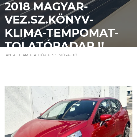
2018 MAGYAR-
VEZ.SZ.KÖNYV-
KLIMA-TEMPOMAT-
TOLATÓRADAR !!
ANTAL TEAM
>
AUTÓK
>
SZEMÉLYAUTÓ