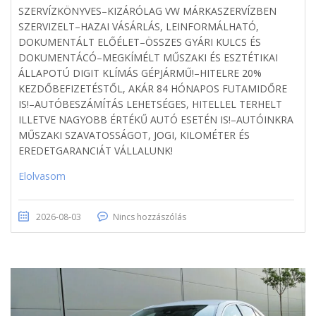
SZERVÍZKÖNYVES–KIZÁRÓLAG VW MÁRKASZERVÍZBEN
SZERVIZELT–HAZAI VÁSÁRLÁS, LEINFORMÁLHATÓ,
DOKUMENTÁLT ELŐÉLET–ÖSSZES GYÁRI KULCS ÉS
DOKUMENTÁCÓ–MEGKÍMÉLT MŰSZAKI ÉS ESZTÉTIKAI
ÁLLAPOTÚ DIGIT KLÍMÁS GÉPJÁRMŰ!–HITELRE 20%
KEZDŐBEFIZETÉSTŐL, AKÁR 84 HÓNAPOS FUTAMIDŐRE
IS!–AUTÓBESZÁMÍTÁS LEHETSÉGES, HITELLEL TERHELT
ILLETVE NAGYOBB ÉRTÉKŰ AUTÓ ESETÉN IS!–AUTÓINKRA
MŰSZAKI SZAVATOSSÁGOT, JOGI, KILOMÉTER ÉS
EREDETGARANCIÁT VÁLLALUNK!
Elolvasom
2026-08-03
Nincs hozzászólás