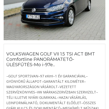
VOLKSWAGEN GOLF VII 1.5 TSI ACT BMT
Comfortline PANORÁMATETŐ-
ÜLÉSFŰTÉS-Mo i-97e...
–GOLF SPORTSVAN–97 eKm!–1 ÉV GARANCIÁVAL–
GYÖNYÖRŰ ÁLLAPOT–GARANTÁLT KILOMÉTER–
MAGYARORSZÁGON VÁSÁROLT–VEZETETT
SZERVÍZKÖNYVES–VW MÁRKASZERVÍZBAN SZERVIZELT–
TÉLI ILLETVE NYÁRI GUMIKKAL–HAZAI VÁSÁRLÁS,
LEINFORMÁLHATÓ, DOKUMENTÁLT ELŐÉLET–ÖSSZES
GYÁRI KULCS ÉS DOKUMENTÁCÓ–MEGKÍMÉLT MŰSZAKI