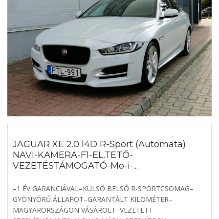
JAGUAR XE 2.0 l4D R-Sport (Automata)
NAVI-KAMERA-F1-EL.TETŐ-
VEZETÉSTÁMOGATÓ-Mo-i-...
–1 ÉV GARANCIÁVAL–KÜLSŐ BELSŐ R-SPORTCSOMAG–
GYÖNYÖRŰ ÁLLAPOT–GARANTÁLT KILOMÉTER–
MAGYARORSZÁGON VÁSÁROLT–VEZETETT