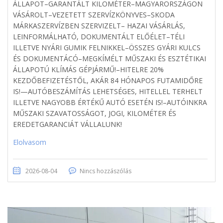
ÁLLAPOT–GARANTÁLT KILOMÉTER–MAGYARORSZÁGON
VÁSÁROLT–VEZETETT SZERVÍZKÖNYVES–SKODA
MÁRKASZERVÍZBEN SZERVIZELT– HAZAI VÁSÁRLÁS,
LEINFORMÁLHATÓ, DOKUMENTÁLT ELŐÉLET–TÉLI
ILLETVE NYÁRI GUMIK FELNIKKEL–ÖSSZES GYÁRI KULCS
ÉS DOKUMENTÁCÓ–MEGKÍMÉLT MŰSZAKI ÉS ESZTÉTIKAI
ÁLLAPOTÚ KLÍMÁS GÉPJÁRMŰ!–HITELRE 20%
KEZDŐBEFIZETÉSTŐL, AKÁR 84 HÓNAPOS FUTAMIDŐRE
IS!—AUTÓBESZÁMÍTÁS LEHETSÉGES, HITELLEL TERHELT
ILLETVE NAGYOBB ÉRTÉKŰ AUTÓ ESETÉN IS!–AUTÓINKRA
MŰSZAKI SZAVATOSSÁGOT, JOGI, KILOMÉTER ÉS
EREDETGARANCIÁT VÁLLALUNK!
Elolvasom
2026-08-04
Nincs hozzászólás