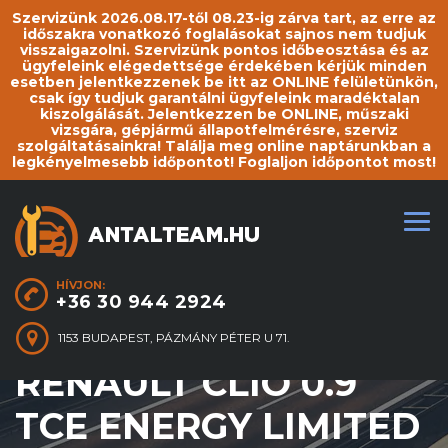
Szervizünk 2026.08.17-től 08.23-ig zárva tart, az erre az
időszakra vonatkozó foglalásokat sajnos nem tudjuk
visszaigazolni. Szervizünk pontos időbeosztása és az
ügyfeleink elégedettsége érdekében kérjük minden
esetben jelentkezzenek be itt az ONLINE felületünkön,
csak így tudjuk garantálni ügyfeleink maradéktalan
kiszolgálását. Jelentkezzen be ONLINE, műszaki
vizsgára, gépjármű állapotfelmérésre, szerviz
szolgáltatásainkra! Találja meg online naptárunkban a
legkényelmesebb időpontot! Foglaljon időpontot most!
HÍVJON:
+36 30 944 2924
1153 BUDAPEST, PÁZMÁNY PÉTER U 71.
RENAULT CLIO 0.9
TCE ENERGY LIMITED