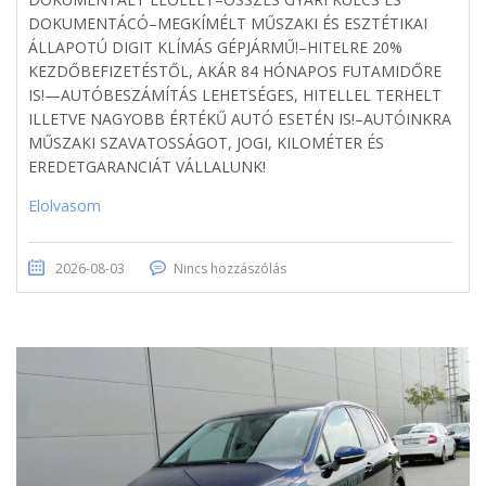
DOKUMENTÁCÓ–MEGKÍMÉLT MŰSZAKI ÉS ESZTÉTIKAI
ÁLLAPOTÚ DIGIT KLÍMÁS GÉPJÁRMŰ!–HITELRE 20%
KEZDŐBEFIZETÉSTŐL, AKÁR 84 HÓNAPOS FUTAMIDŐRE
IS!—AUTÓBESZÁMÍTÁS LEHETSÉGES, HITELLEL TERHELT
ILLETVE NAGYOBB ÉRTÉKŰ AUTÓ ESETÉN IS!–AUTÓINKRA
MŰSZAKI SZAVATOSSÁGOT, JOGI, KILOMÉTER ÉS
EREDETGARANCIÁT VÁLLALUNK!
Elolvasom
2026-08-03
Nincs hozzászólás