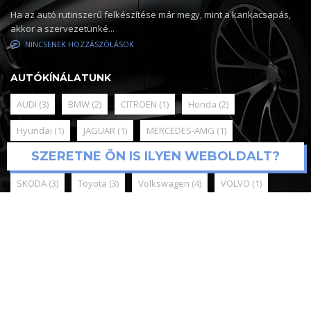
Ha az autó rutinszerű felkészítése már megy, mint a karikacsapás,
akkor a szervezetünké...
NINCSENEK HOZZÁSZÓLÁSOK
AUTÓKÍNÁLATUNK
AUDI
(3)
BMW
(2)
CITROEN
(1)
Honda
(2)
Hyundai
(1)
JAGUAR
(1)
MERCEDES-AMG
(1)
SZERETNE ÖN IS ILYEN WEBOLDALT?
Mercedes-Benz
(3)
MINI
(2)
Nissan
(1)
OPEL
(1)
SKODA
(3)
Toyota
(3)
Volkswagen
(4)
VOLVO
(1)
© 2025
Mediadigital webfejlesztés és support
Online Marketing,
Google Ads, Meta kampánykezelés / Kónya Attila / tel:+36209590451
Minden jog fenntartva. Antal Team Kft.