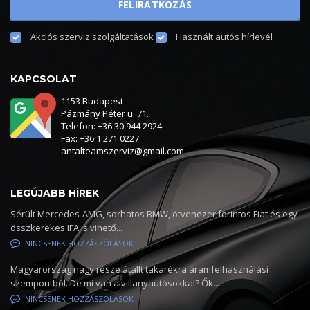
Akciós szerviz szolgáltatások
Használt autós hírlevél
KAPCSOLAT
1153 Budapest
Pázmány Péter u. 71.
Telefon: +36 30 944 2924
Fax: +36 1 271 0227
antalteamszerviz@gmail.com
LEGÚJABB HÍREK
Sérült Mercedes-AMG, sorhatos BMW, ötvenezer forintos Fiat és egy
összkerekes IFA is vihető...
NINCSENEK HOZZÁSZÓLÁSOK
Magyarország nagy része átállt takarékra áramfelhasználási
szempontból. De mi van a villanyautósokkal? Ők...
NINCSENEK HOZZÁSZÓLÁSOK