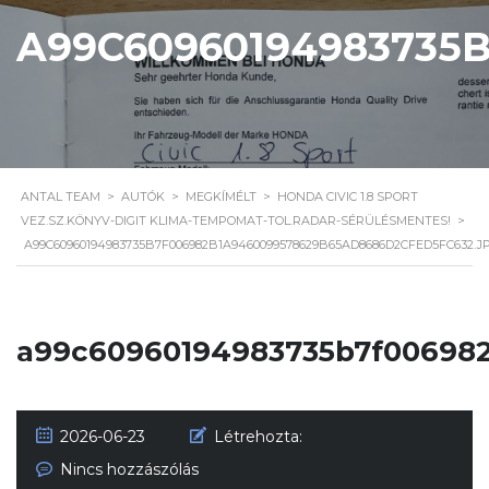
A99C60960194983735
ANTAL TEAM
>
AUTÓK
>
MEGKÍMÉLT
>
HONDA CIVIC 1.8 SPORT
VEZ.SZ.KÖNYV-DIGIT KLIMA-TEMPOMAT-TOL.RADAR-SÉRÜLÉSMENTES!
>
A99C60960194983735B7F006982B1A9460099578629B65AD8686D2CFED5FC632.J
a99c60960194983735b7f006982
2026-06-23
Létrehozta:
Nincs hozzászólás