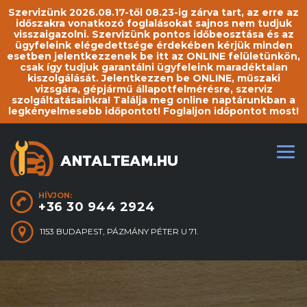
Szervizünk 2026.08.17-től 08.23-ig zárva tart, az erre az
időszakra vonatkozó foglalásokat sajnos nem tudjuk
visszaigazolni. Szervizünk pontos időbeosztása és az
ügyfeleink elégedettsége érdekében kérjük minden
esetben jelentkezzenek be itt az ONLINE felületünkön,
csak így tudjuk garantálni ügyfeleink maradéktalan
kiszolgálását. Jelentkezzen be ONLINE, műszaki
vizsgára, gépjármű állapotfelmérésre, szerviz
szolgáltatásainkra! Találja meg online naptárunkban a
legkényelmesebb időpontot! Foglaljon időpontot most!
HÍVJON:
+36 30 944 2924
1153 BUDAPEST, PÁZMÁNY PÉTER U 71.