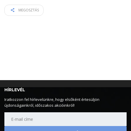
MEGOSZTÁS
HÍRLEVÉL
Iratkozzon fel hírlevelünkre, hogy elsőként értesüljön
újdonságainkról, időszakos akcióinkról!