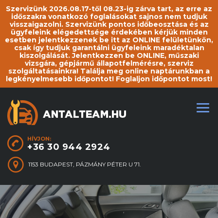
Szervizünk 2026.08.17-től 08.23-ig zárva tart, az erre az
időszakra vonatkozó foglalásokat sajnos nem tudjuk
visszaigazolni. Szervizünk pontos időbeosztása és az
ügyfeleink elégedettsége érdekében kérjük minden
esetben jelentkezzenek be itt az ONLINE felületünkön,
csak így tudjuk garantálni ügyfeleink maradéktalan
kiszolgálását. Jelentkezzen be ONLINE, műszaki
vizsgára, gépjármű állapotfelmérésre, szerviz
szolgáltatásainkra! Találja meg online naptárunkban a
legkényelmesebb időpontot! Foglaljon időpontot most!
HÍVJON:
+36 30 944 2924
1153 BUDAPEST, PÁZMÁNY PÉTER U 71.