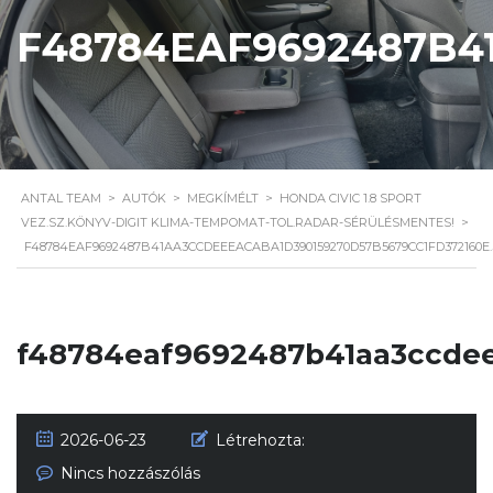
F48784EAF9692487B4
ANTAL TEAM
>
AUTÓK
>
MEGKÍMÉLT
>
HONDA CIVIC 1.8 SPORT
VEZ.SZ.KÖNYV-DIGIT KLIMA-TEMPOMAT-TOL.RADAR-SÉRÜLÉSMENTES!
>
F48784EAF9692487B41AA3CCDEEEACABA1D390159270D57B5679CC1FD372160E
f48784eaf9692487b41aa3ccdee
2026-06-23
Létrehozta:
Nincs hozzászólás