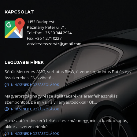
KAPCSOLAT
1153 Budapest
Pázmány Péter u. 71.
Telefon: +36 30 944 2924
Fax: +36 1 271 0227
antalteamszerviz@gmail.com
LEGÚJABB HÍREK
Sérült Mercedes-AMG, sorhatos BMW, ötvenezer forintos Fiat és egy
összkerekes IFA is vihető...
NINCSENEK HOZZÁSZÓLÁSOK
Magyarország nagy része átállt takarékra áramfelhasználási
szempontból. De mi van a villanyautósokkal? Ők...
NINCSENEK HOZZÁSZÓLÁSOK
Ha az autó rutinszerű felkészítése már megy, mint a karikacsapás,
akkor a szervezetünké...
NINCSENEK HOZZÁSZÓLÁSOK