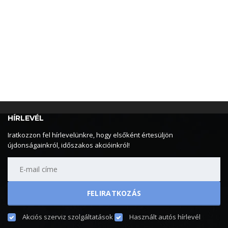
HÍRLEVÉL
Iratkozzon fel hírlevelünkre, hogy elsőként értesüljön
újdonságainkról, időszakos akcióinkról!
Akciós szerviz szolgáltatások
Használt autós hírlevél