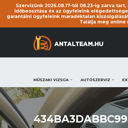
Szervizünk 2026.08.17-től 08.23-ig zárva tart
időbeosztása és az ügyfeleink elégedettsége
garantálni ügyfeleink maradéktalan kiszolgálását
Találja meg online
MŰSZAKI VIZSGA
AUTÓSZERVIZ
EX
434BA3DABBC994