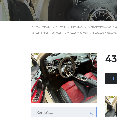
ANTAL TEAM
>
AUTÓK
>
KITŰNŐ
>
MERCEDES-AMG A 4
434BA3DABBC994E3B32D446C060742F23FA6749B1044C4
43
Keresés: