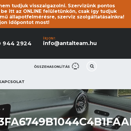
s nem tudjuk visszaigazolni. Szervizünk pontos
 itt az ONLINE felületünkön, csak így tudjuk
mű állapotfelmérésre, szerviz szolgáltatásainkra!
jon időpontot most!
ÍRJON!:
info@antalteam.hu
0 944 2924
ÖSSZEHASONLÍTÁS
KAPCSOLAT
3FA6749B1044C4B1FAA