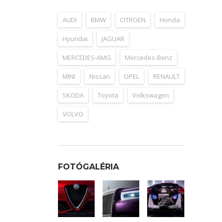
AUDI
BMW
CITROEN
Honda
Hyundai
JAGUAR
MERCEDES-AMG
Mercedes-Benz
MINI
Nissan
OPEL
RENAULT
SKODA
Toyota
Volkswagen
VOLVO
FOTÓGALÉRIA