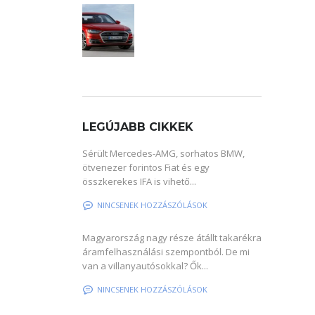
LEGÚJABB CIKKEK
Sérült Mercedes-AMG, sorhatos BMW,
ötvenezer forintos Fiat és egy
összkerekes IFA is vihető...
NINCSENEK HOZZÁSZÓLÁSOK
Magyarország nagy része átállt takarékra
áramfelhasználási szempontból. De mi
van a villanyautósokkal? Ők...
NINCSENEK HOZZÁSZÓLÁSOK