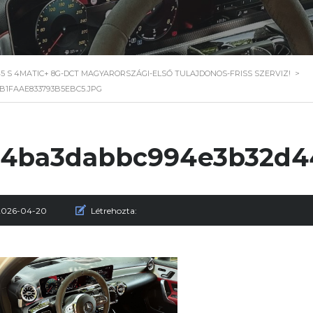
5 S 4MATIC+ 8G-DCT MAGYARORSZÁGI-ELSŐ TULAJDONOS-FRISS SZERVIZ!
>
B1FAAE833793B5EBC5.JPG
4ba3dabbc994e3b32d44
2026-04-20
Létrehozta: