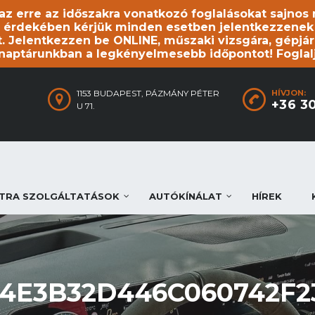
, az erre az időszakra vonatkozó foglalásokat sajno
 érdekében kérjük minden esetben jelentkezzenek be
. Jelentkezzen be ONLINE, műszaki vizsgára, gépjár
 naptárunkban a legkényelmesebb időpontot! Foglal
1153 BUDAPEST, PÁZMÁNY PÉTER
HÍVJON:
+36 3
U 71.
TRA SZOLGÁLTATÁSOK
AUTÓKÍNÁLAT
HÍREK
E3B32D446C060742F2