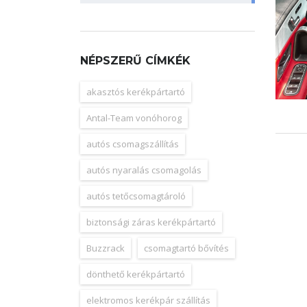
NÉPSZERŰ CÍMKÉK
akasztós kerékpártartó
Antal-Team vonóhorog
autós csomagszállítás
autós nyaralás csomagolás
autós tetőcsomagtároló
biztonsági záras kerékpártartó
Buzzrack
csomagtartó bővítés
dönthető kerékpártartó
elektromos kerékpár szállítás