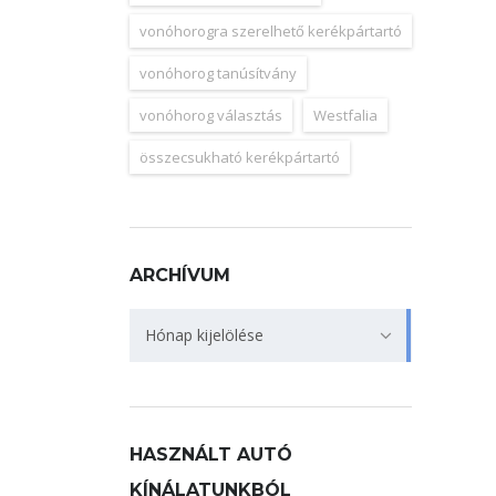
vonóhorogra szerelhető kerékpártartó
vonóhorog tanúsítvány
vonóhorog választás
Westfalia
összecsukható kerékpártartó
ARCHÍVUM
Archívum
Hónap kijelölése
HASZNÁLT AUTÓ
KÍNÁLATUNKBÓL