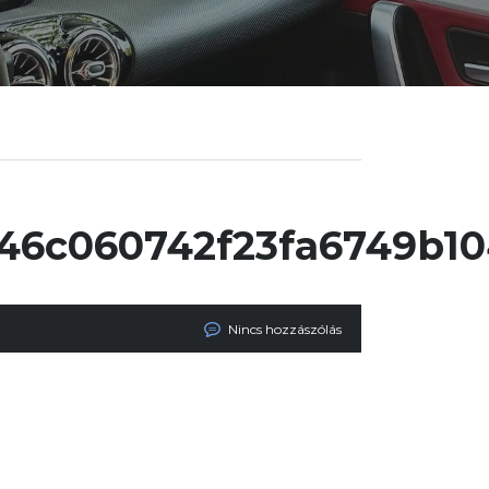
6c060742f23fa6749b10
Nincs hozzászólás