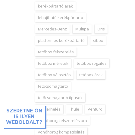
kerékpártartó árak
lehajtható kerékpártartó
Mercedes-Benz
Multipa
Oris
platformos kerékpártartó
síbox
tetőbox felszerelés
tetőbox méretek
tetőbox rögzítés
tetőbox választás
tetőbox árak
tetőcsomagtartó
tetőcsomagtartó típusok
tetőterhelés
Thule
Venturo
SZERETNE ÖN
IS ILYEN
vonóhorog felszerelés ára
WEBOLDALT?
vonóhorog kompatibilitás