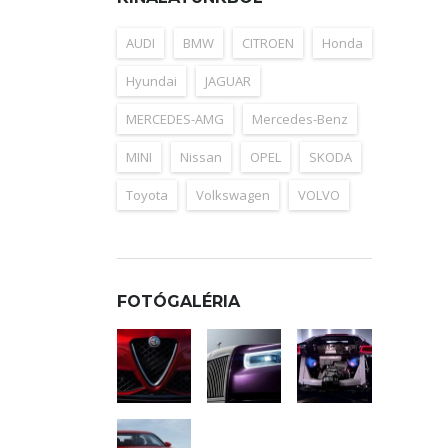
AUDI
BMW
CITROEN
Honda
Hyundai
JAGUAR
MERCEDES-AMG
Mercedes-Benz
MINI
Nissan
OPEL
SKODA
Toyota
Volkswagen
VOLVO
FOTÓGALÉRIA