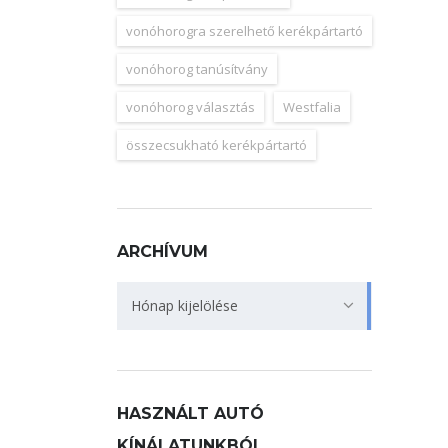
vonóhorogra szerelhető kerékpártartó
vonóhorog tanúsítvány
vonóhorog választás
Westfalia
összecsukható kerékpártartó
ARCHÍVUM
Archívum
Hónap kijelölése
HASZNÁLT AUTÓ
KÍNÁLATUNKBÓL