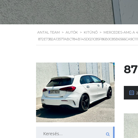
ANTAL TEAM
>
AUTÓK
>
KITŰNŐ
>
MERCEDES-AMG A 4
872E7382A13577ABC784B145D021C85F86B0C85B6566CA9C111
87
Keresés: