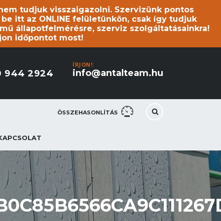
s nem tudjuk visszaigazolni. Szervizünk pontos
 itt az ONLINE felületünkön, csak így tudjuk
mű állapotfelmérésre, szerviz szolgáltatásainkra!
jon időpontot most!
ÍRJON!:
info@antalteam.hu
0 944 2924
ÖSSZEHASONLÍTÁS
KAPCSOLAT
B0C85B6566CA9C111267