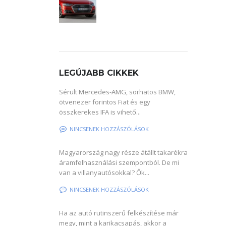
LEGÚJABB CIKKEK
Sérült Mercedes-AMG, sorhatos BMW,
ötvenezer forintos Fiat és egy
összkerekes IFA is vihető...
NINCSENEK HOZZÁSZÓLÁSOK
Magyarország nagy része átállt takarékra
áramfelhasználási szempontból. De mi
van a villanyautósokkal? Ők...
NINCSENEK HOZZÁSZÓLÁSOK
Ha az autó rutinszerű felkészítése már
megy, mint a karikacsapás, akkor a