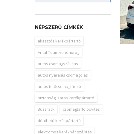
NÉPSZERŰ CÍMKÉK
akasztós kerékpártartó
Antal-Team vonóhorog
autós csomagszállítás
autós nyaralás csomagolás
autós tetőcsomagtároló
biztonsági záras kerékpártartó
Buzzrack
csomagtartó bővítés
dönthető kerékpártartó
elektromos kerékpár szállítás