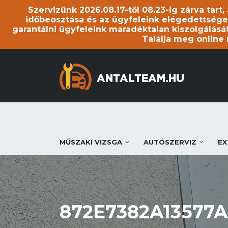
Szervizünk 2026.08.17-től 08.23-ig zárva tart
időbeosztása és az ügyfeleink elégedettsége
garantálni ügyfeleink maradéktalan kiszolgálását
Találja meg online
MŰSZAKI VIZSGA
AUTÓSZERVIZ
EX
872E7382A13577