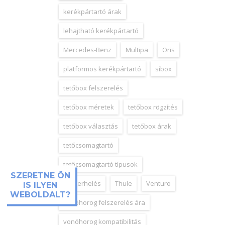
kerékpártartó árak
lehajtható kerékpártartó
Mercedes-Benz
Multipa
Oris
platformos kerékpártartó
síbox
tetőbox felszerelés
tetőbox méretek
tetőbox rögzítés
tetőbox választás
tetőbox árak
tetőcsomagtartó
tetőcsomagtartó típusok
SZERETNE ÖN
tetőterhelés
Thule
Venturo
IS ILYEN
WEBOLDALT?
vonóhorog felszerelés ára
vonóhorog kompatibilitás