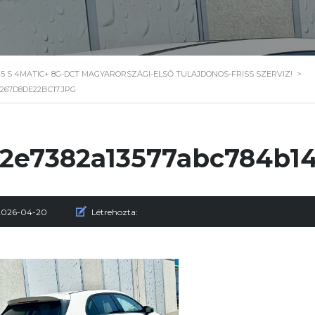
5 S 4MATIC+ 8G-DCT MAGYARORSZÁGI-ELSŐ TULAJDONOS-FRISS SZERVIZ!
>
267D8DE22BC17.JPG
2e7382a13577abc784b14
2026-04-20
Létrehozta: