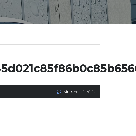
5d021c85f86b0c85b6566
Nincs hozzászólás