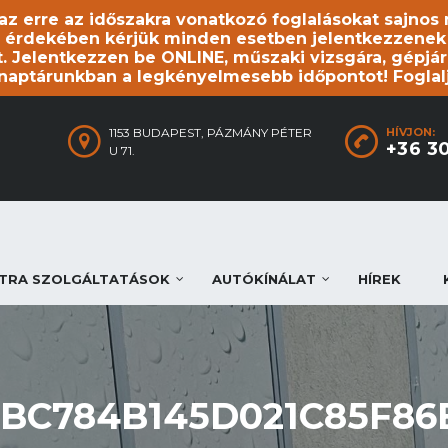
, az erre az időszakra vonatkozó foglalásokat sajno
 érdekében kérjük minden esetben jelentkezzenek be
. Jelentkezzen be ONLINE, műszaki vizsgára, gépjár
 naptárunkban a legkényelmesebb időpontot! Foglal
1153 BUDAPEST, PÁZMÁNY PÉTER
HÍVJON:
+36 3
U 71.
TRA SZOLGÁLTATÁSOK
AUTÓKÍNÁLAT
HÍREK
ABC784B145D021C85F86