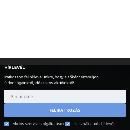
HÍRLEVÉL
Iratkozzon fel hírlevelünkre, hogy elsőként értesüljön
újdonságainkról, időszakos akcióinkról!
Akciós szerviz szolgáltatások
Használt autós hírlevél