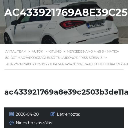
AC433921769A8E39C2
ANTAL TEAM
>
AUTÓK
>
KITŰNŐ
>
MERCEDES-AMG A 45 S 4MATIC+
8G-DCT MAGYARORSZÁGI-ELSŐ TULAJDONOS-FRISS SZERVIZ!
>
AC433921769A8E39C2503B3DE11A3A4D4943D1797534A0E5E13FFC0DAA19936A.
ac433921769a8e39c2503b3de11
2026-04-20
Létrehozta:
Nincs hozzászólás