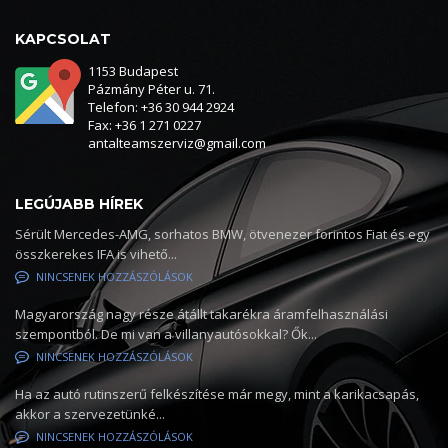
KAPCSOLAT
1153 Budapest
Pázmány Péter u. 71.
Telefon: +36 30 944 2924
Fax: +36 1 271 0227
antalteamszerviz@gmail.com
LEGÚJABB HÍREK
Sérült Mercedes-AMG, sorhatos BMW, ötvenezer forintos Fiat és egy
összkerekes IFA is vihető...
NINCSENEK HOZZÁSZÓLÁSOK
Magyarország nagy része átállt takarékra áramfelhasználási
szempontból. De mi van a villanyautósokkal? Ők...
NINCSENEK HOZZÁSZÓLÁSOK
Ha az autó rutinszerű felkészítése már megy, mint a karikacsapás,
akkor a szervezetünké...
NINCSENEK HOZZÁSZÓLÁSOK