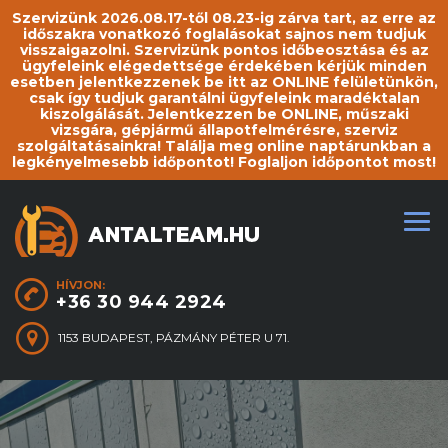
Szervizünk 2026.08.17-től 08.23-ig zárva tart, az erre az
időszakra vonatkozó foglalásokat sajnos nem tudjuk
visszaigazolni. Szervizünk pontos időbeosztása és az
ügyfeleink elégedettsége érdekében kérjük minden
esetben jelentkezzenek be itt az ONLINE felületünkön,
csak így tudjuk garantálni ügyfeleink maradéktalan
kiszolgálását. Jelentkezzen be ONLINE, műszaki
vizsgára, gépjármű állapotfelmérésre, szerviz
szolgáltatásainkra! Találja meg online naptárunkban a
legkényelmesebb időpontot! Foglaljon időpontot most!
HÍVJON:
+36 30 944 2924
1153 BUDAPEST, PÁZMÁNY PÉTER U 71.