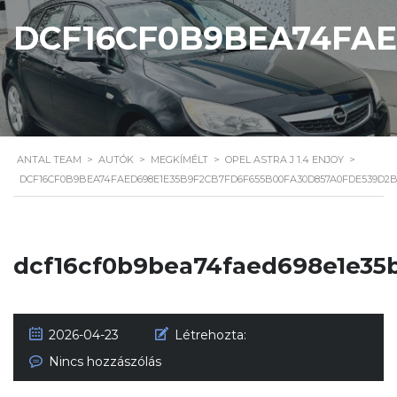
DCF16CF0B9BEA74FAE
ANTAL TEAM
>
AUTÓK
>
MEGKÍMÉLT
>
OPEL ASTRA J 1.4 ENJOY
>
DCF16CF0B9BEA74FAED698E1E35B9F2CB7FD6F655B00FA30D857A0FDE539D2B
dcf16cf0b9bea74faed698e1e35
2026-04-23
Létrehozta:
Nincs hozzászólás