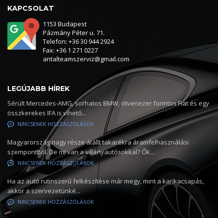
KAPCSOLAT
1153 Budapest
Pázmány Péter u. 71.
Telefon: +36 30 944 2924
Fax: +36 1 271 0227
antalteamszerviz@gmail.com
LEGÚJABB HÍREK
Sérült Mercedes-AMG, sorhatos BMW, ötvenezer forintos Fiat és egy
összkerekes IFA is vihető...
NINCSENEK HOZZÁSZÓLÁSOK
Magyarország nagy része átállt takarékra áramfelhasználási
szempontból. De mi van a villanyautósokkal? Ők...
NINCSENEK HOZZÁSZÓLÁSOK
Ha az autó rutinszerű felkészítése már megy, mint a karikacsapás,
akkor a szervezetünké...
NINCSENEK HOZZÁSZÓLÁSOK