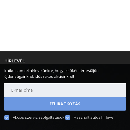
HÍRLEVÉL
Iratkozzon fel hírlevelünkre, hogy elsőként értesüljön
újdonságainkról, időszakos akcióinkról!
Akciós szerviz szolgáltatások
Használt autós hírlevél