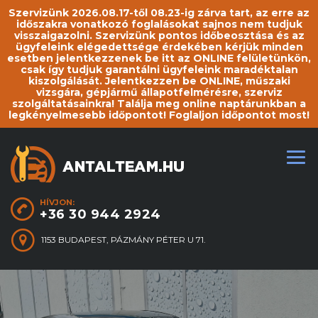
Szervizünk 2026.08.17-től 08.23-ig zárva tart, az erre az
időszakra vonatkozó foglalásokat sajnos nem tudjuk
visszaigazolni. Szervizünk pontos időbeosztása és az
ügyfeleink elégedettsége érdekében kérjük minden
esetben jelentkezzenek be itt az ONLINE felületünkön,
csak így tudjuk garantálni ügyfeleink maradéktalan
kiszolgálását. Jelentkezzen be ONLINE, műszaki
vizsgára, gépjármű állapotfelmérésre, szerviz
szolgáltatásainkra! Találja meg online naptárunkban a
legkényelmesebb időpontot! Foglaljon időpontot most!
HÍVJON:
+36 30 944 2924
1153 BUDAPEST, PÁZMÁNY PÉTER U 71.