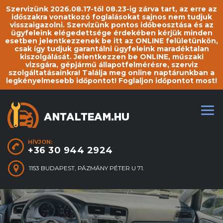
Szervizünk 2026.08.17-től 08.23-ig zárva tart, az erre az
időszakra vonatkozó foglalásokat sajnos nem tudjuk
visszaigazolni. Szervizünk pontos időbeosztása és az
ügyfeleink elégedettsége érdekében kérjük minden
esetben jelentkezzenek be itt az ONLINE felületünkön,
csak így tudjuk garantálni ügyfeleink maradéktalan
kiszolgálását. Jelentkezzen be ONLINE, műszaki
vizsgára, gépjármű állapotfelmérésre, szerviz
szolgáltatásainkra! Találja meg online naptárunkban a
legkényelmesebb időpontot! Foglaljon időpontot most!
HÍVJON:
+36 30 944 2924
1153 BUDAPEST, PÁZMÁNY PÉTER U 71.