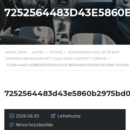
7252564483D43E5860
ANTAL TEAM
>
AUTÓK
>
KITŰNŐ
>
VOLKSWAGEN GOLF 1.6 TDI BMT
COMFORTLINE MAGYAR-KÉT TULAJ-VÉGIG VEZETETT SZERVIZ!
>
7252564483D43E5860B2975BD0C5453C383A0A90DA35B58503E1CB8F11ADC99A
7252564483d43e5860b2975bd0c
2026-06-30
Létrehozta:
Nincs hozzászólás