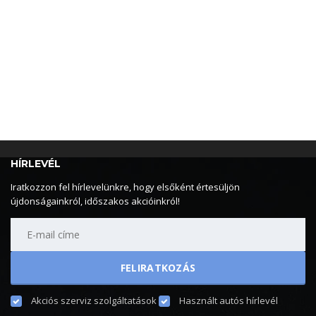
HÍRLEVÉL
Iratkozzon fel hírlevelünkre, hogy elsőként értesüljön
újdonságainkról, időszakos akcióinkról!
Akciós szerviz szolgáltatások
Használt autós hírlevél