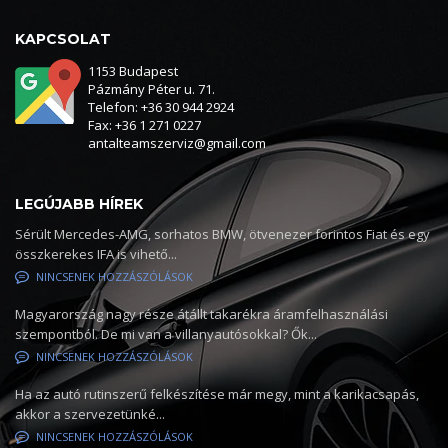
KAPCSOLAT
1153 Budapest
Pázmány Péter u. 71.
Telefon: +36 30 944 2924
Fax: +36 1 271 0227
antalteamszerviz@gmail.com
LEGÚJABB HÍREK
Sérült Mercedes-AMG, sorhatos BMW, ötvenezer forintos Fiat és egy
összkerekes IFA is vihető...
NINCSENEK HOZZÁSZÓLÁSOK
Magyarország nagy része átállt takarékra áramfelhasználási
szempontból. De mi van a villanyautósokkal? Ők...
NINCSENEK HOZZÁSZÓLÁSOK
Ha az autó rutinszerű felkészítése már megy, mint a karikacsapás,
akkor a szervezetünké...
NINCSENEK HOZZÁSZÓLÁSOK