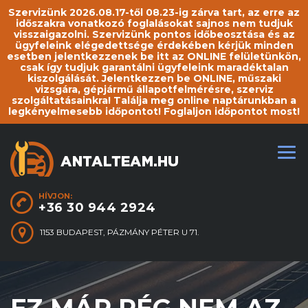
Szervizünk 2026.08.17-től 08.23-ig zárva tart, az erre az
időszakra vonatkozó foglalásokat sajnos nem tudjuk
visszaigazolni. Szervizünk pontos időbeosztása és az
ügyfeleink elégedettsége érdekében kérjük minden
esetben jelentkezzenek be itt az ONLINE felületünkön,
csak így tudjuk garantálni ügyfeleink maradéktalan
kiszolgálását. Jelentkezzen be ONLINE, műszaki
vizsgára, gépjármű állapotfelmérésre, szerviz
szolgáltatásainkra! Találja meg online naptárunkban a
legkényelmesebb időpontot! Foglaljon időpontot most!
HÍVJON:
+36 30 944 2924
1153 BUDAPEST, PÁZMÁNY PÉTER U 71.
EZ MÁR RÉG NEM AZ