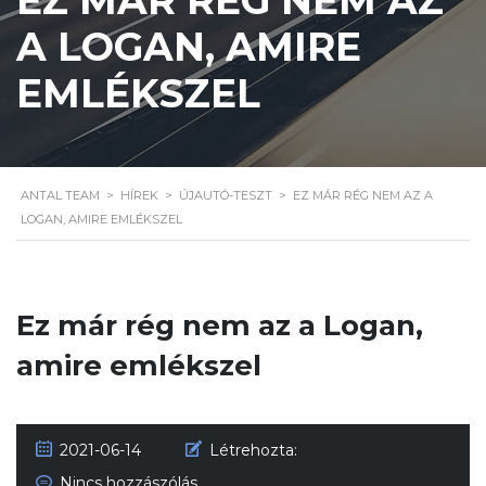
A LOGAN, AMIRE
EMLÉKSZEL
ANTAL TEAM
>
HÍREK
>
ÚJAUTÓ-TESZT
>
EZ MÁR RÉG NEM AZ A
LOGAN, AMIRE EMLÉKSZEL
Ez már rég nem az a Logan,
amire emlékszel
2021-06-14
Létrehozta:
Nincs hozzászólás