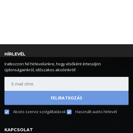
HÍRLEVÉL
Iratkozzon fel hírlevelünkre, hogy elsőként értesüljön
újdonságainkról, időszakos akcióinkról!
Akciós szerviz szolgáltatások
Használt autós hírlevél
KAPCSOLAT