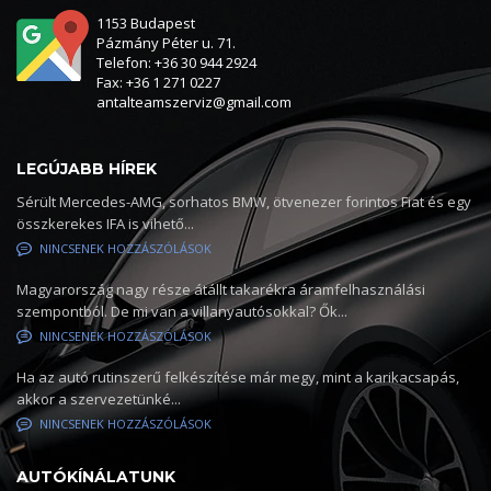
1153 Budapest
Pázmány Péter u. 71.
Telefon: +36 30 944 2924
Fax: +36 1 271 0227
antalteamszerviz@gmail.com
LEGÚJABB HÍREK
Sérült Mercedes-AMG, sorhatos BMW, ötvenezer forintos Fiat és egy
összkerekes IFA is vihető...
NINCSENEK HOZZÁSZÓLÁSOK
Magyarország nagy része átállt takarékra áramfelhasználási
szempontból. De mi van a villanyautósokkal? Ők...
NINCSENEK HOZZÁSZÓLÁSOK
Ha az autó rutinszerű felkészítése már megy, mint a karikacsapás,
akkor a szervezetünké...
NINCSENEK HOZZÁSZÓLÁSOK
AUTÓKÍNÁLATUNK