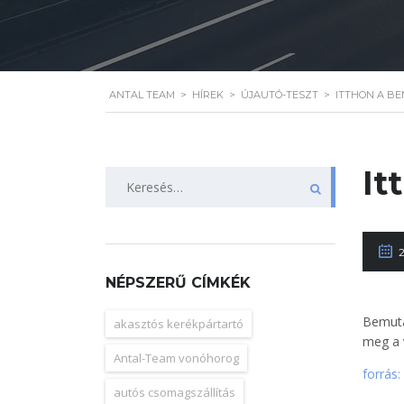
ANTAL TEAM
>
HÍREK
>
ÚJAUTÓ-TESZT
>
ITTHON A B
It
Keresés:
NÉPSZERŰ CÍMKÉK
Bemuta
akasztós kerékpártartó
meg a 
Antal-Team vonóhorog
forrás:
autós csomagszállítás