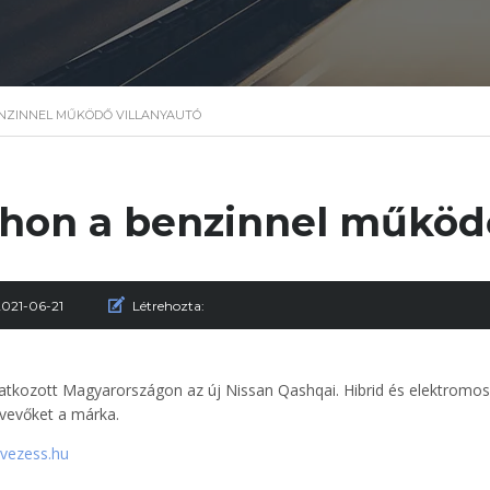
ENZINNEL MŰKÖDŐ VILLANYAUTÓ
thon a benzinnel működő
2021-06-21
Létrehozta:
tkozott Magyarországon az új Nissan Qashqai. Hibrid és elektromo
vevőket a márka.
 vezess.hu