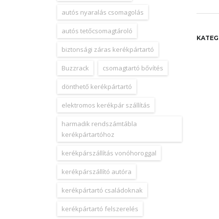
autós nyaralás csomagolás
autós tetőcsomagtároló
KATEG
biztonsági záras kerékpártartó
Buzzrack
csomagtartó bővítés
dönthető kerékpártartó
elektromos kerékpár szállítás
harmadik rendszámtábla
kerékpártartóhoz
kerékpárszállítás vonóhoroggal
kerékpárszállító autóra
kerékpártartó családoknak
kerékpártartó felszerelés