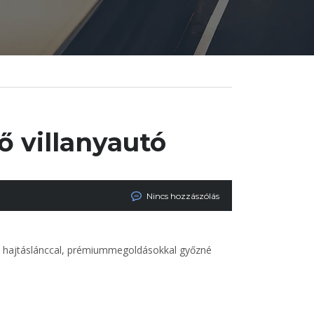
 villanyautó
Nincs hozzászólás
s hajtáslánccal, prémiummegoldásokkal győzné