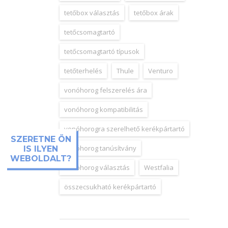
tetőbox választás
tetőbox árak
tetőcsomagtartó
tetőcsomagtartó típusok
tetőterhelés
Thule
Venturo
vonóhorog felszerelés ára
vonóhorog kompatibilitás
vonóhorogra szerelhető kerékpártartó
SZERETNE ÖN
vonóhorog tanúsítvány
IS ILYEN
WEBOLDALT?
vonóhorog választás
Westfalia
összecsukható kerékpártartó