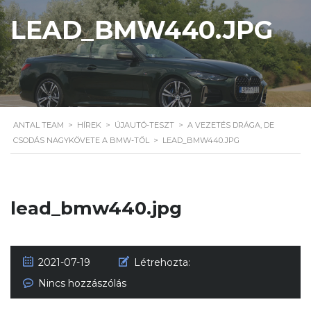
LEAD_BMW440.JPG
ANTAL TEAM
>
HÍREK
>
ÚJAUTÓ-TESZT
>
A VEZETÉS DRÁGA, DE
CSODÁS NAGYKÖVETE A BMW-TŐL
>
LEAD_BMW440.JPG
lead_bmw440.jpg
2021-07-19
Létrehozta:
Nincs hozzászólás