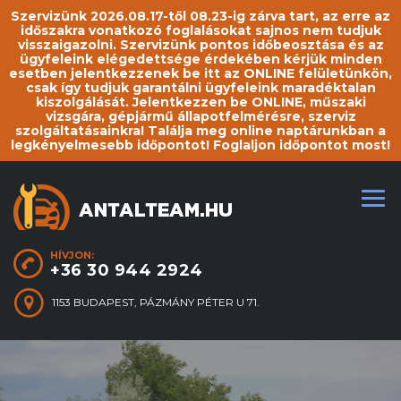
Szervizünk 2026.08.17-től 08.23-ig zárva tart, az erre az
időszakra vonatkozó foglalásokat sajnos nem tudjuk
visszaigazolni. Szervizünk pontos időbeosztása és az
ügyfeleink elégedettsége érdekében kérjük minden
esetben jelentkezzenek be itt az ONLINE felületünkön,
csak így tudjuk garantálni ügyfeleink maradéktalan
kiszolgálását. Jelentkezzen be ONLINE, műszaki
vizsgára, gépjármű állapotfelmérésre, szerviz
szolgáltatásainkra! Találja meg online naptárunkban a
legkényelmesebb időpontot! Foglaljon időpontot most!
HÍVJON:
+36 30 944 2924
1153 BUDAPEST, PÁZMÁNY PÉTER U 71.