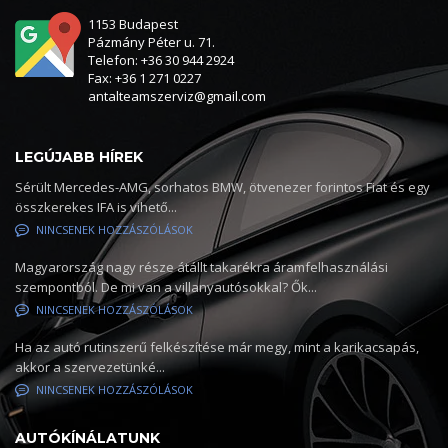
1153 Budapest
Pázmány Péter u. 71.
Telefon: +36 30 944 2924
Fax: +36 1 271 0227
antalteamszerviz@gmail.com
LEGÚJABB HÍREK
Sérült Mercedes-AMG, sorhatos BMW, ötvenezer forintos Fiat és egy
összkerekes IFA is vihető...
NINCSENEK HOZZÁSZÓLÁSOK
Magyarország nagy része átállt takarékra áramfelhasználási
szempontból. De mi van a villanyautósokkal? Ők...
NINCSENEK HOZZÁSZÓLÁSOK
Ha az autó rutinszerű felkészítése már megy, mint a karikacsapás,
akkor a szervezetünké...
NINCSENEK HOZZÁSZÓLÁSOK
AUTÓKÍNÁLATUNK