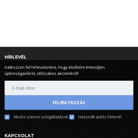
HÍRLEVÉL
Iratkozzon fel hírlevelünkre, hogy elsőként értesüljön
újdonságainkról, időszakos akcióinkról!
Akciós szerviz szolgáltatások
Használt autós hírlevél
KAPCSOLAT