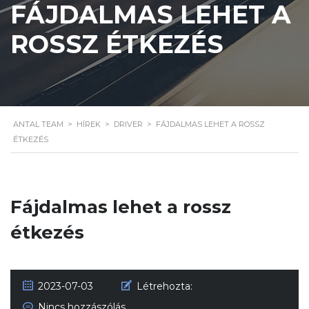
FÁJDALMAS LEHET A
ROSSZ ÉTKEZÉS
ANTAL TEAM
>
HÍREK
>
DRIVER
>
FÁJDALMAS LEHET A ROSSZ
ÉTKEZÉS
Fájdalmas lehet a rossz
étkezés
2023-07-03
Létrehozta:
Nincs hozzászólás