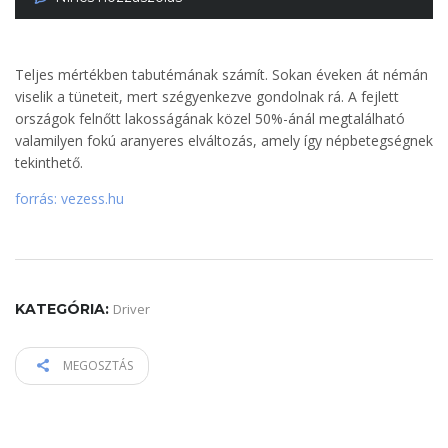
Teljes mértékben tabutémának számít. Sokan éveken át némán
viselik a tüneteit, mert szégyenkezve gondolnak rá. A fejlett
országok felnőtt lakosságának közel 50%-ánál megtalálható
valamilyen fokú aranyeres elváltozás, amely így népbetegségnek
tekinthető.
forrás: vezess.hu
KATEGÓRIA:
Driver
MEGOSZTÁS