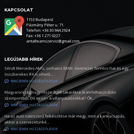
KAPCSOLAT
1153 Budapest
Pázmány Péter u. 71.
Telefon: +36 30 944 2924
Fax: +36 1 271 0227
antalteamszerviz@gmail.com
LEGÚJABB HÍREK
Sérült Mercedes-AMG, sorhatos BMW, ötvenezer forintos Fiat és egy
összkerekes IFA is vihető...
NINCSENEK HOZZÁSZÓLÁSOK
Magyarország nagy része átállt takarékra áramfelhasználási
szempontból. De mi van a villanyautósokkal? Ők...
NINCSENEK HOZZÁSZÓLÁSOK
Ha az autó rutinszerű felkészítése már megy, mint a karikacsapás,
akkor a szervezetünké...
NINCSENEK HOZZÁSZÓLÁSOK