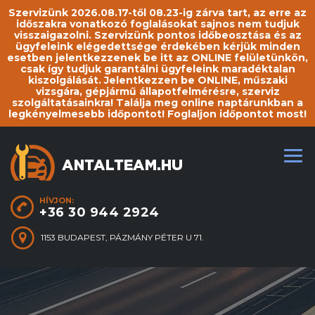
Szervizünk 2026.08.17-től 08.23-ig zárva tart, az erre az
időszakra vonatkozó foglalásokat sajnos nem tudjuk
visszaigazolni. Szervizünk pontos időbeosztása és az
ügyfeleink elégedettsége érdekében kérjük minden
esetben jelentkezzenek be itt az ONLINE felületünkön,
csak így tudjuk garantálni ügyfeleink maradéktalan
kiszolgálását. Jelentkezzen be ONLINE, műszaki
vizsgára, gépjármű állapotfelmérésre, szerviz
szolgáltatásainkra! Találja meg online naptárunkban a
legkényelmesebb időpontot! Foglaljon időpontot most!
HÍVJON:
+36 30 944 2924
1153 BUDAPEST, PÁZMÁNY PÉTER U 71.