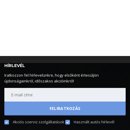
HÍRLEVÉL
Iratkozzon fel hírlevelünkre, hogy elsőként értesüljön
újdonságainkról, időszakos akcióinkról!
Akciós szerviz szolgáltatások
Használt autós hírlevél