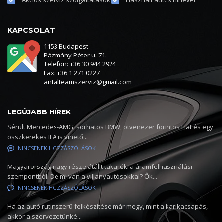
Akciós szerviz szolgáltatások
Használt autós hírlevél
KAPCSOLAT
1153 Budapest
Pázmány Péter u. 71.
Telefon: +36 30 944 2924
Fax: +36 1 271 0227
antalteamszerviz@gmail.com
LEGÚJABB HÍREK
Sérült Mercedes-AMG, sorhatos BMW, ötvenezer forintos Fiat és egy
összkerekes IFA is vihető...
NINCSENEK HOZZÁSZÓLÁSOK
Magyarország nagy része átállt takarékra áramfelhasználási
szempontból. De mi van a villanyautósokkal? Ők...
NINCSENEK HOZZÁSZÓLÁSOK
Ha az autó rutinszerű felkészítése már megy, mint a karikacsapás,
akkor a szervezetünké...