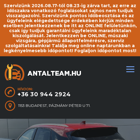
Szervizünk 2026.08.17-től 08.23-ig zárva tart, az erre az
időszakra vonatkozó foglalásokat sajnos nem tudjuk
visszaigazolni. Szervizünk pontos időbeosztása és az
ügyfeleink elégedettsége érdekében kérjük minden
esetben jelentkezzenek be itt az ONLINE felületünkön,
csak így tudjuk garantálni ügyfeleink maradéktalan
kiszolgálását. Jelentkezzen be ONLINE, műszaki
vizsgára, gépjármű állapotfelmérésre, szerviz
szolgáltatásainkra! Találja meg online naptárunkban a
legkényelmesebb időpontot! Foglaljon időpontot most!
HÍVJON:
+36 30 944 2924
1153 BUDAPEST, PÁZMÁNY PÉTER U 71.