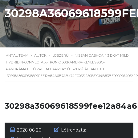
30298A36069618599FE
ANTAL TEAM
>
AUTÓK
>
ÚJSZERŰ
>
NISSAN QASHQAI 1.3 DIG-T MILD
HYBRID N-CONNECTA X-TRONIC 360KAMERA-KEYLESSGO-
PANORÁMATETŐ-24EKM-CARPLAY-ÚJSZERŰ ÁLLAPOT!
>
30298A36069618599FEE12A84A6B7AB474FC0351250E51C14B83BE90C0964062.J
30298a36069618599fee12a84a6
2026-06-20
Létrehozta: